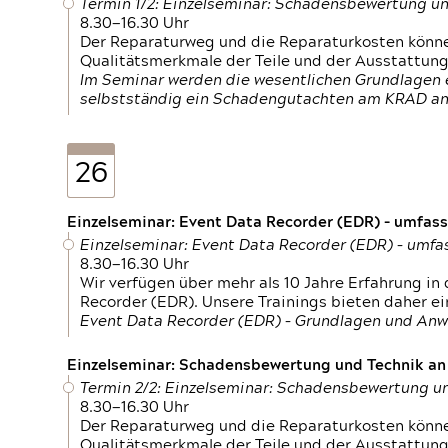
Termin 1/2: Einzelseminar: Schadensbewertung un
8.30—16.30 Uhr
Der Reparaturweg und die Reparaturkosten können
Qualitätsmerkmale der Teile und der Ausstattun
Im Seminar werden die wesentlichen Grundlagen e
selbstständig ein Schadengutachten am KRAD an
26
Einzelseminar: Event Data Recorder (EDR) – umfas
Einzelseminar: Event Data Recorder (EDR) – umf
8.30—16.30 Uhr
Wir verfügen über mehr als 10 Jahre Erfahrung i
Recorder (EDR). Unsere Trainings bieten daher ei
Event Data Recorder (EDR) – Grundlagen und An
Einzelseminar: Schadensbewertung und Technik an M
Termin 2/2: Einzelseminar: Schadensbewertung un
8.30—16.30 Uhr
Der Reparaturweg und die Reparaturkosten können
Qualitätsmerkmale der Teile und der Ausstattun