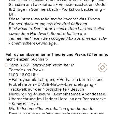
Schäden am Lackaufbau + Emissionsschäden Modul
II: 2 Tage in Gummersbach + Workshop Lackierung +
La…
Diese Intensivausbildung beleuchtet das Thema
Fahrzeuglackierung aus den drei üblichen
Blickwinkeln. Der Labortechnik, dem Lackhersteller
sowie dem Handwerk. Somit erhalten die
Teilnehmer*Innen den nötigen Mix aus physikalisch-
/ chemischem Grundlage…
Fahrdynamikseminar in Theorie und Praxis (2 Termine,
nicht einzeln buchbar)
Termin 2/2: Fahrdynamikseminar in
Theorie und Praxis
11.00—16.00 Uhr
+ Fahrdynamik-Lehrgang + Verhalten bei Test- und
Probefahrten + DMSB-Nat.-A-Lizenzlehrgang +
Trackwalk auf der Nordschleife + Besuch
Nürburgring-Museum + Gemeinsames Abendessen +
Übernachtung im Lindner Hotel an der Rennstrecke
+ Kenntnisse zu…
Die Teilnehmer*Innen erhalten grundlegende
Kenntnisse zu Fahrdynamik, Fahrwerkstechnologie,