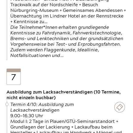
Trackwalk auf der Nordschleife + Besuch
Nürburgring-Museum + Gemeinsames Abendessen +
Übernachtung im Lindner Hotel an der Rennstrecke
+ Kenntnisse zu…
Die Teilnehmer*Innen erhalten grundlegende
Kenntnisse zu Fahrdynamik, Fahrwerkstechnologie,
Brems- und Lenktechniken und der grundsätzlichen
Vorgehensweise bei Test- und Erprobungsfahrten.
Zudem werden Flaggenkunde, Ideallinie,
Notfallsituationen und…
7
Ausbildung zum Lacksachverständigen (10 Termine,
nicht einzeln buchbar)
Termin 4/10: Ausbildung zum
Lacksachverständigen
9.00—16.30 Uhr
Modul I: 2 Tage in Plauen/GTÜ-Seminarstandort +
Grundlagen der Lackierung + Lackaufbau beim
Hersteller + Lackaufbau im Handwerk + Mängel und