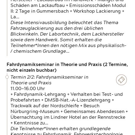
Schäden am Lackaufbau + Emissionsschäden Modul
II: 2 Tage in Gummersbach + Workshop Lackierung +
La…
Diese Intensivausbildung beleuchtet das Thema
Fahrzeuglackierung aus den drei üblichen
Blickwinkeln. Der Labortechnik, dem Lackhersteller
sowie dem Handwerk. Somit erhalten die
Teilnehmer*Innen den nötigen Mix aus physikalisch-
/ chemischem Grundlage…
Fahrdynamikseminar in Theorie und Praxis (2 Termine,
nicht einzeln buchbar)
Termin 2/2: Fahrdynamikseminar in
Theorie und Praxis
11.00—16.00 Uhr
+ Fahrdynamik-Lehrgang + Verhalten bei Test- und
Probefahrten + DMSB-Nat.-A-Lizenzlehrgang +
Trackwalk auf der Nordschleife + Besuch
Nürburgring-Museum + Gemeinsames Abendessen +
Übernachtung im Lindner Hotel an der Rennstrecke
+ Kenntnisse zu…
Die Teilnehmer*Innen erhalten grundlegende
Kenntnisse zu Fahrdynamik, Fahrwerkstechnologie,