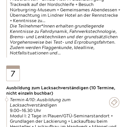
Trackwalk auf der Nordschleife + Besuch
Nürburgring-Museum + Gemeinsames Abendessen +
Übernachtung im Lindner Hotel an der Rennstrecke
+ Kenntnisse zu…
Die Teilnehmer*Innen erhalten grundlegende
Kenntnisse zu Fahrdynamik, Fahrwerkstechnologie,
Brems- und Lenktechniken und der grundsätzlichen
Vorgehensweise bei Test- und Erprobungsfahrten.
Zudem werden Flaggenkunde, Ideallinie,
Notfallsituationen und…
7
Ausbildung zum Lacksachverständigen (10 Termine,
nicht einzeln buchbar)
Termin 4/10: Ausbildung zum
Lacksachverständigen
9.00—16.30 Uhr
Modul I: 2 Tage in Plauen/GTÜ-Seminarstandort +
Grundlagen der Lackierung + Lackaufbau beim
Hersteller + Lackaufbau im Handwerk + Mängel und