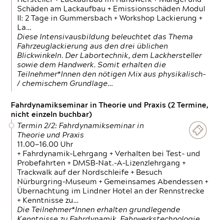
Schäden am Lackaufbau + Emissionsschäden Modul
II: 2 Tage in Gummersbach + Workshop Lackierung +
La…
Diese Intensivausbildung beleuchtet das Thema
Fahrzeuglackierung aus den drei üblichen
Blickwinkeln. Der Labortechnik, dem Lackhersteller
sowie dem Handwerk. Somit erhalten die
Teilnehmer*Innen den nötigen Mix aus physikalisch-
/ chemischem Grundlage…
Fahrdynamikseminar in Theorie und Praxis (2 Termine,
nicht einzeln buchbar)
Termin 2/2: Fahrdynamikseminar in
Theorie und Praxis
11.00—16.00 Uhr
+ Fahrdynamik-Lehrgang + Verhalten bei Test- und
Probefahrten + DMSB-Nat.-A-Lizenzlehrgang +
Trackwalk auf der Nordschleife + Besuch
Nürburgring-Museum + Gemeinsames Abendessen +
Übernachtung im Lindner Hotel an der Rennstrecke
+ Kenntnisse zu…
Die Teilnehmer*Innen erhalten grundlegende
Kenntnisse zu Fahrdynamik, Fahrwerkstechnologie,