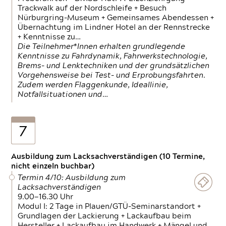
Trackwalk auf der Nordschleife + Besuch
Nürburgring-Museum + Gemeinsames Abendessen +
Übernachtung im Lindner Hotel an der Rennstrecke
+ Kenntnisse zu…
Die Teilnehmer*Innen erhalten grundlegende
Kenntnisse zu Fahrdynamik, Fahrwerkstechnologie,
Brems- und Lenktechniken und der grundsätzlichen
Vorgehensweise bei Test- und Erprobungsfahrten.
Zudem werden Flaggenkunde, Ideallinie,
Notfallsituationen und…
7
Ausbildung zum Lacksachverständigen (10 Termine,
nicht einzeln buchbar)
Termin 4/10: Ausbildung zum
Lacksachverständigen
9.00—16.30 Uhr
Modul I: 2 Tage in Plauen/GTÜ-Seminarstandort +
Grundlagen der Lackierung + Lackaufbau beim
Hersteller + Lackaufbau im Handwerk + Mängel und