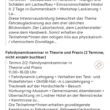
Schäden am Lackaufbau + Emissionsschäden Modul
II: 2 Tage in Gummersbach + Workshop Lackierung +
La…
Diese Intensivausbildung beleuchtet das Thema
Fahrzeuglackierung aus den drei üblichen
Blickwinkeln. Der Labortechnik, dem Lackhersteller
sowie dem Handwerk. Somit erhalten die
Teilnehmer*Innen den nötigen Mix aus physikalisch-
/ chemischem Grundlage…
Fahrdynamikseminar in Theorie und Praxis (2 Termine,
nicht einzeln buchbar)
Termin 2/2: Fahrdynamikseminar in
Theorie und Praxis
11.00—16.00 Uhr
+ Fahrdynamik-Lehrgang + Verhalten bei Test- und
Probefahrten + DMSB-Nat.-A-Lizenzlehrgang +
Trackwalk auf der Nordschleife + Besuch
Nürburgring-Museum + Gemeinsames Abendessen +
Übernachtung im Lindner Hotel an der Rennstrecke
+ Kenntnisse zu…
Die Teilnehmer*Innen erhalten grundlegende
Kenntnisse zu Fahrdynamik, Fahrwerkstechnologie,