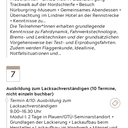
Trackwalk auf der Nordschleife + Besuch
Nürburgring-Museum + Gemeinsames Abendessen +
Übernachtung im Lindner Hotel an der Rennstrecke
+ Kenntnisse zu…
Die Teilnehmer*Innen erhalten grundlegende
Kenntnisse zu Fahrdynamik, Fahrwerkstechnologie,
Brems- und Lenktechniken und der grundsätzlichen
Vorgehensweise bei Test- und Erprobungsfahrten.
Zudem werden Flaggenkunde, Ideallinie,
Notfallsituationen und…
7
Ausbildung zum Lacksachverständigen (10 Termine,
nicht einzeln buchbar)
Termin 4/10: Ausbildung zum
Lacksachverständigen
9.00—16.30 Uhr
Modul I: 2 Tage in Plauen/GTÜ-Seminarstandort +
Grundlagen der Lackierung + Lackaufbau beim
Hersteller + Lackaufbau im Handwerk + Mängel und