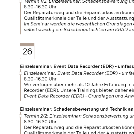
Termin 1/2: Einzelseminar: Schadensbewertung un
8.30—16.30 Uhr
Der Reparaturweg und die Reparaturkosten können
Qualitätsmerkmale der Teile und der Ausstattun
Im Seminar werden die wesentlichen Grundlagen e
selbstständig ein Schadengutachten am KRAD an
26
Einzelseminar: Event Data Recorder (EDR) – umfas
Einzelseminar: Event Data Recorder (EDR) – umf
8.30—16.30 Uhr
Wir verfügen über mehr als 10 Jahre Erfahrung i
Recorder (EDR). Unsere Trainings bieten daher ei
Event Data Recorder (EDR) – Grundlagen und An
Einzelseminar: Schadensbewertung und Technik an M
Termin 2/2: Einzelseminar: Schadensbewertung un
8.30—16.30 Uhr
Der Reparaturweg und die Reparaturkosten können
Qualitätsmerkmale der Teile und der Ausstattun