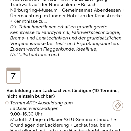
Trackwalk auf der Nordschleife + Besuch
Nürburgring-Museum + Gemeinsames Abendessen +
Übernachtung im Lindner Hotel an der Rennstrecke
+ Kenntnisse zu…
Die Teilnehmer*Innen erhalten grundlegende
Kenntnisse zu Fahrdynamik, Fahrwerkstechnologie,
Brems- und Lenktechniken und der grundsätzlichen
Vorgehensweise bei Test- und Erprobungsfahrten.
Zudem werden Flaggenkunde, Ideallinie,
Notfallsituationen und…
7
Ausbildung zum Lacksachverständigen (10 Termine,
nicht einzeln buchbar)
Termin 4/10: Ausbildung zum
Lacksachverständigen
9.00—16.30 Uhr
Modul I: 2 Tage in Plauen/GTÜ-Seminarstandort +
Grundlagen der Lackierung + Lackaufbau beim
Hersteller + Lackaufbau im Handwerk + Mängel und