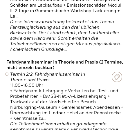
Schäden am Lackaufbau + Emissionsschäden Modul
II: 2 Tage in Gummersbach + Workshop Lackierung +
La…
Diese Intensivausbildung beleuchtet das Thema
Fahrzeuglackierung aus den drei üblichen
Blickwinkeln. Der Labortechnik, dem Lackhersteller
sowie dem Handwerk. Somit erhalten die
Teilnehmer*Innen den nötigen Mix aus physikalisch-
/ chemischem Grundlage…
Fahrdynamikseminar in Theorie und Praxis (2 Termine,
nicht einzeln buchbar)
Termin 2/2: Fahrdynamikseminar in
Theorie und Praxis
11.00—16.00 Uhr
+ Fahrdynamik-Lehrgang + Verhalten bei Test- und
Probefahrten + DMSB-Nat.-A-Lizenzlehrgang +
Trackwalk auf der Nordschleife + Besuch
Nürburgring-Museum + Gemeinsames Abendessen +
Übernachtung im Lindner Hotel an der Rennstrecke
+ Kenntnisse zu…
Die Teilnehmer*Innen erhalten grundlegende
Kenntnisse zu Fahrdynamik, Fahrwerkstechnologie,