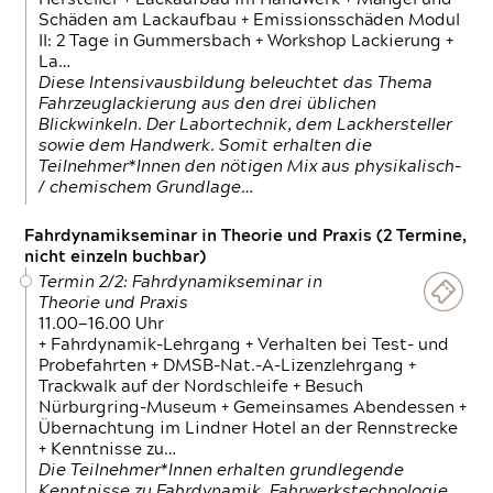
Schäden am Lackaufbau + Emissionsschäden Modul
II: 2 Tage in Gummersbach + Workshop Lackierung +
La…
Diese Intensivausbildung beleuchtet das Thema
Fahrzeuglackierung aus den drei üblichen
Blickwinkeln. Der Labortechnik, dem Lackhersteller
sowie dem Handwerk. Somit erhalten die
Teilnehmer*Innen den nötigen Mix aus physikalisch-
/ chemischem Grundlage…
Fahrdynamikseminar in Theorie und Praxis (2 Termine,
nicht einzeln buchbar)
Termin 2/2: Fahrdynamikseminar in
Theorie und Praxis
11.00—16.00 Uhr
+ Fahrdynamik-Lehrgang + Verhalten bei Test- und
Probefahrten + DMSB-Nat.-A-Lizenzlehrgang +
Trackwalk auf der Nordschleife + Besuch
Nürburgring-Museum + Gemeinsames Abendessen +
Übernachtung im Lindner Hotel an der Rennstrecke
+ Kenntnisse zu…
Die Teilnehmer*Innen erhalten grundlegende
Kenntnisse zu Fahrdynamik, Fahrwerkstechnologie,