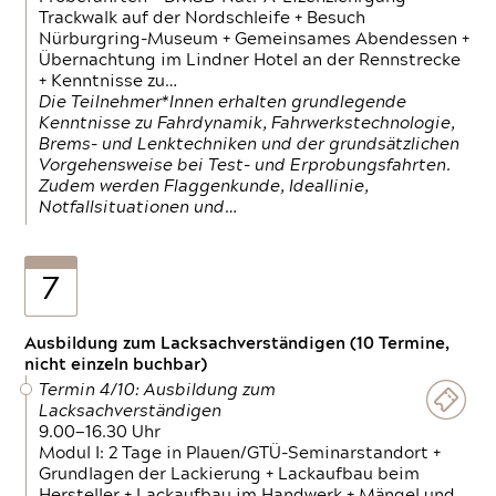
Trackwalk auf der Nordschleife + Besuch
Nürburgring-Museum + Gemeinsames Abendessen +
Übernachtung im Lindner Hotel an der Rennstrecke
+ Kenntnisse zu…
Die Teilnehmer*Innen erhalten grundlegende
Kenntnisse zu Fahrdynamik, Fahrwerkstechnologie,
Brems- und Lenktechniken und der grundsätzlichen
Vorgehensweise bei Test- und Erprobungsfahrten.
Zudem werden Flaggenkunde, Ideallinie,
Notfallsituationen und…
7
Ausbildung zum Lacksachverständigen (10 Termine,
nicht einzeln buchbar)
Termin 4/10: Ausbildung zum
Lacksachverständigen
9.00—16.30 Uhr
Modul I: 2 Tage in Plauen/GTÜ-Seminarstandort +
Grundlagen der Lackierung + Lackaufbau beim
Hersteller + Lackaufbau im Handwerk + Mängel und