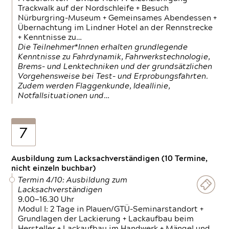
Trackwalk auf der Nordschleife + Besuch
Nürburgring-Museum + Gemeinsames Abendessen +
Übernachtung im Lindner Hotel an der Rennstrecke
+ Kenntnisse zu…
Die Teilnehmer*Innen erhalten grundlegende
Kenntnisse zu Fahrdynamik, Fahrwerkstechnologie,
Brems- und Lenktechniken und der grundsätzlichen
Vorgehensweise bei Test- und Erprobungsfahrten.
Zudem werden Flaggenkunde, Ideallinie,
Notfallsituationen und…
7
Ausbildung zum Lacksachverständigen (10 Termine,
nicht einzeln buchbar)
Termin 4/10: Ausbildung zum
Lacksachverständigen
9.00—16.30 Uhr
Modul I: 2 Tage in Plauen/GTÜ-Seminarstandort +
Grundlagen der Lackierung + Lackaufbau beim
Hersteller + Lackaufbau im Handwerk + Mängel und