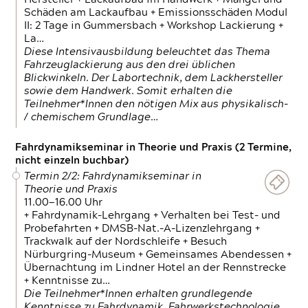
Schäden am Lackaufbau + Emissionsschäden Modul
II: 2 Tage in Gummersbach + Workshop Lackierung +
La…
Diese Intensivausbildung beleuchtet das Thema
Fahrzeuglackierung aus den drei üblichen
Blickwinkeln. Der Labortechnik, dem Lackhersteller
sowie dem Handwerk. Somit erhalten die
Teilnehmer*Innen den nötigen Mix aus physikalisch-
/ chemischem Grundlage…
Fahrdynamikseminar in Theorie und Praxis (2 Termine,
nicht einzeln buchbar)
Termin 2/2: Fahrdynamikseminar in
Theorie und Praxis
11.00—16.00 Uhr
+ Fahrdynamik-Lehrgang + Verhalten bei Test- und
Probefahrten + DMSB-Nat.-A-Lizenzlehrgang +
Trackwalk auf der Nordschleife + Besuch
Nürburgring-Museum + Gemeinsames Abendessen +
Übernachtung im Lindner Hotel an der Rennstrecke
+ Kenntnisse zu…
Die Teilnehmer*Innen erhalten grundlegende
Kenntnisse zu Fahrdynamik, Fahrwerkstechnologie,