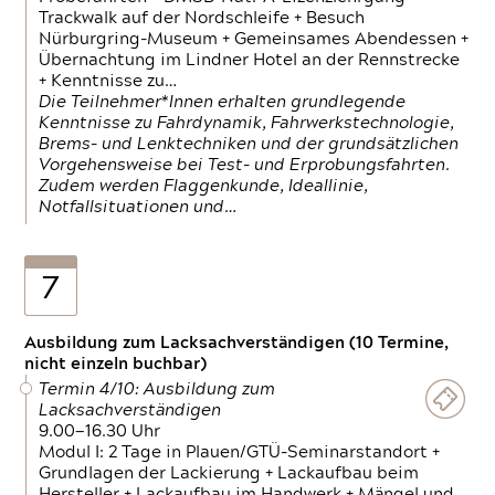
Trackwalk auf der Nordschleife + Besuch
Nürburgring-Museum + Gemeinsames Abendessen +
Übernachtung im Lindner Hotel an der Rennstrecke
+ Kenntnisse zu…
Die Teilnehmer*Innen erhalten grundlegende
Kenntnisse zu Fahrdynamik, Fahrwerkstechnologie,
Brems- und Lenktechniken und der grundsätzlichen
Vorgehensweise bei Test- und Erprobungsfahrten.
Zudem werden Flaggenkunde, Ideallinie,
Notfallsituationen und…
7
Ausbildung zum Lacksachverständigen (10 Termine,
nicht einzeln buchbar)
Termin 4/10: Ausbildung zum
Lacksachverständigen
9.00—16.30 Uhr
Modul I: 2 Tage in Plauen/GTÜ-Seminarstandort +
Grundlagen der Lackierung + Lackaufbau beim
Hersteller + Lackaufbau im Handwerk + Mängel und