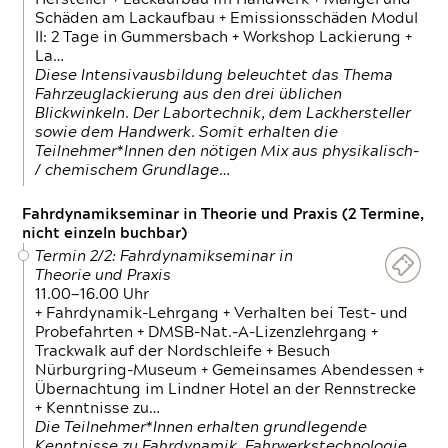
Schäden am Lackaufbau + Emissionsschäden Modul
II: 2 Tage in Gummersbach + Workshop Lackierung +
La…
Diese Intensivausbildung beleuchtet das Thema
Fahrzeuglackierung aus den drei üblichen
Blickwinkeln. Der Labortechnik, dem Lackhersteller
sowie dem Handwerk. Somit erhalten die
Teilnehmer*Innen den nötigen Mix aus physikalisch-
/ chemischem Grundlage…
Fahrdynamikseminar in Theorie und Praxis (2 Termine,
nicht einzeln buchbar)
Termin 2/2: Fahrdynamikseminar in
Theorie und Praxis
11.00—16.00 Uhr
+ Fahrdynamik-Lehrgang + Verhalten bei Test- und
Probefahrten + DMSB-Nat.-A-Lizenzlehrgang +
Trackwalk auf der Nordschleife + Besuch
Nürburgring-Museum + Gemeinsames Abendessen +
Übernachtung im Lindner Hotel an der Rennstrecke
+ Kenntnisse zu…
Die Teilnehmer*Innen erhalten grundlegende
Kenntnisse zu Fahrdynamik, Fahrwerkstechnologie,