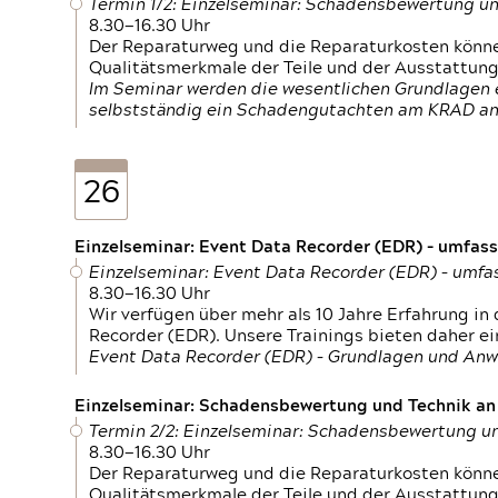
Termin 1/2: Einzelseminar: Schadensbewertung un
8.30—16.30 Uhr
Der Reparaturweg und die Reparaturkosten können
Qualitätsmerkmale der Teile und der Ausstattun
Im Seminar werden die wesentlichen Grundlagen e
selbstständig ein Schadengutachten am KRAD an
26
Einzelseminar: Event Data Recorder (EDR) – umfas
Einzelseminar: Event Data Recorder (EDR) – umf
8.30—16.30 Uhr
Wir verfügen über mehr als 10 Jahre Erfahrung i
Recorder (EDR). Unsere Trainings bieten daher ei
Event Data Recorder (EDR) – Grundlagen und An
Einzelseminar: Schadensbewertung und Technik an M
Termin 2/2: Einzelseminar: Schadensbewertung un
8.30—16.30 Uhr
Der Reparaturweg und die Reparaturkosten können
Qualitätsmerkmale der Teile und der Ausstattun