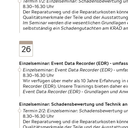
Termin 1/2: Einzelseminar: Schadensbewertung un
8.30—16.30 Uhr
Der Reparaturweg und die Reparaturkosten können
Qualitätsmerkmale der Teile und der Ausstattun
Im Seminar werden die wesentlichen Grundlagen e
selbstständig ein Schadengutachten am KRAD an
26
Einzelseminar: Event Data Recorder (EDR) – umfas
Einzelseminar: Event Data Recorder (EDR) – umf
8.30—16.30 Uhr
Wir verfügen über mehr als 10 Jahre Erfahrung i
Recorder (EDR). Unsere Trainings bieten daher ei
Event Data Recorder (EDR) – Grundlagen und An
Einzelseminar: Schadensbewertung und Technik an M
Termin 2/2: Einzelseminar: Schadensbewertung un
8.30—16.30 Uhr
Der Reparaturweg und die Reparaturkosten können
Qualitätsmerkmale der Teile und der Ausstattun