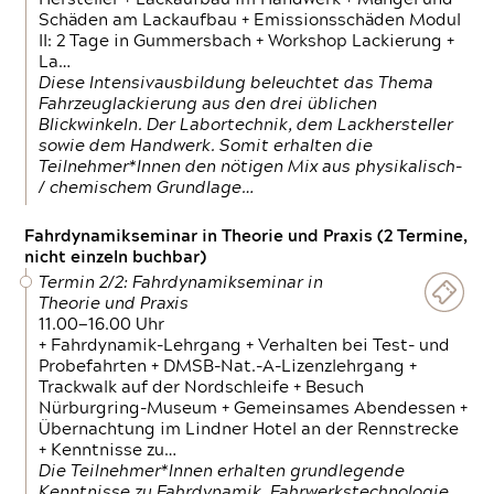
Schäden am Lackaufbau + Emissionsschäden Modul
II: 2 Tage in Gummersbach + Workshop Lackierung +
La…
Diese Intensivausbildung beleuchtet das Thema
Fahrzeuglackierung aus den drei üblichen
Blickwinkeln. Der Labortechnik, dem Lackhersteller
sowie dem Handwerk. Somit erhalten die
Teilnehmer*Innen den nötigen Mix aus physikalisch-
/ chemischem Grundlage…
Fahrdynamikseminar in Theorie und Praxis (2 Termine,
nicht einzeln buchbar)
Termin 2/2: Fahrdynamikseminar in
Theorie und Praxis
11.00—16.00 Uhr
+ Fahrdynamik-Lehrgang + Verhalten bei Test- und
Probefahrten + DMSB-Nat.-A-Lizenzlehrgang +
Trackwalk auf der Nordschleife + Besuch
Nürburgring-Museum + Gemeinsames Abendessen +
Übernachtung im Lindner Hotel an der Rennstrecke
+ Kenntnisse zu…
Die Teilnehmer*Innen erhalten grundlegende
Kenntnisse zu Fahrdynamik, Fahrwerkstechnologie,