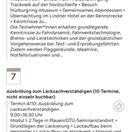
Trackwalk auf der Nordschleife + Besuch
Nürburgring-Museum + Gemeinsames Abendessen +
Übernachtung im Lindner Hotel an der Rennstrecke
+ Kenntnisse zu…
Die Teilnehmer*Innen erhalten grundlegende
Kenntnisse zu Fahrdynamik, Fahrwerkstechnologie,
Brems- und Lenktechniken und der grundsätzlichen
Vorgehensweise bei Test- und Erprobungsfahrten.
Zudem werden Flaggenkunde, Ideallinie,
Notfallsituationen und…
7
Ausbildung zum Lacksachverständigen (10 Termine,
nicht einzeln buchbar)
Termin 4/10: Ausbildung zum
Lacksachverständigen
9.00—16.30 Uhr
Modul I: 2 Tage in Plauen/GTÜ-Seminarstandort +
Grundlagen der Lackierung + Lackaufbau beim
Hersteller + Lackaufbau im Handwerk + Mängel und