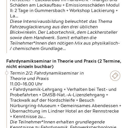
Schäden am Lackaufbau + Emissionsschäden Modul
II: 2 Tage in Gummersbach + Workshop Lackierung +
La…
Diese Intensivausbildung beleuchtet das Thema
Fahrzeuglackierung aus den drei üblichen
Blickwinkeln. Der Labortechnik, dem Lackhersteller
sowie dem Handwerk. Somit erhalten die
Teilnehmer*Innen den nötigen Mix aus physikalisch-
/ chemischem Grundlage…
Fahrdynamikseminar in Theorie und Praxis (2 Termine,
nicht einzeln buchbar)
Termin 2/2: Fahrdynamikseminar in
Theorie und Praxis
11.00—16.00 Uhr
+ Fahrdynamik-Lehrgang + Verhalten bei Test- und
Probefahrten + DMSB-Nat.-A-Lizenzlehrgang +
Trackwalk auf der Nordschleife + Besuch
Nürburgring-Museum + Gemeinsames Abendessen +
Übernachtung im Lindner Hotel an der Rennstrecke
+ Kenntnisse zu…
Die Teilnehmer*Innen erhalten grundlegende
Kenntnisse zu Fahrdynamik, Fahrwerkstechnologie,