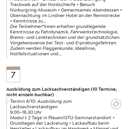
Trackwalk auf der Nordschleife + Besuch
Nürburgring-Museum + Gemeinsames Abendessen +
Übernachtung im Lindner Hotel an der Rennstrecke
+ Kenntnisse zu…
Die Teilnehmer*Innen erhalten grundlegende
Kenntnisse zu Fahrdynamik, Fahrwerkstechnologie,
Brems- und Lenktechniken und der grundsätzlichen
Vorgehensweise bei Test- und Erprobungsfahrten.
Zudem werden Flaggenkunde, Ideallinie,
Notfallsituationen und…
7
Ausbildung zum Lacksachverständigen (10 Termine,
nicht einzeln buchbar)
Termin 4/10: Ausbildung zum
Lacksachverständigen
9.00—16.30 Uhr
Modul I: 2 Tage in Plauen/GTÜ-Seminarstandort +
Grundlagen der Lackierung + Lackaufbau beim
Hersteller + Lackaufbau im Handwerk + Mängel und