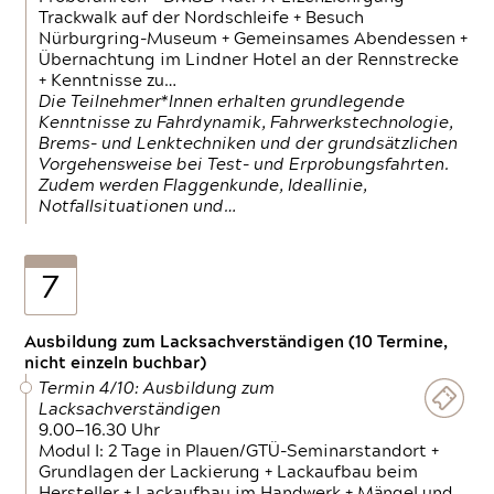
Trackwalk auf der Nordschleife + Besuch
Nürburgring-Museum + Gemeinsames Abendessen +
Übernachtung im Lindner Hotel an der Rennstrecke
+ Kenntnisse zu…
Die Teilnehmer*Innen erhalten grundlegende
Kenntnisse zu Fahrdynamik, Fahrwerkstechnologie,
Brems- und Lenktechniken und der grundsätzlichen
Vorgehensweise bei Test- und Erprobungsfahrten.
Zudem werden Flaggenkunde, Ideallinie,
Notfallsituationen und…
7
Ausbildung zum Lacksachverständigen (10 Termine,
nicht einzeln buchbar)
Termin 4/10: Ausbildung zum
Lacksachverständigen
9.00—16.30 Uhr
Modul I: 2 Tage in Plauen/GTÜ-Seminarstandort +
Grundlagen der Lackierung + Lackaufbau beim
Hersteller + Lackaufbau im Handwerk + Mängel und