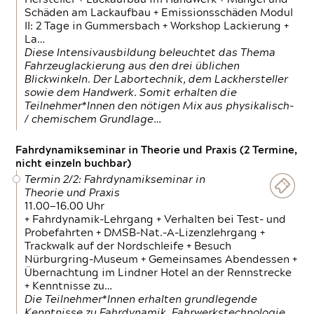
Schäden am Lackaufbau + Emissionsschäden Modul
II: 2 Tage in Gummersbach + Workshop Lackierung +
La…
Diese Intensivausbildung beleuchtet das Thema
Fahrzeuglackierung aus den drei üblichen
Blickwinkeln. Der Labortechnik, dem Lackhersteller
sowie dem Handwerk. Somit erhalten die
Teilnehmer*Innen den nötigen Mix aus physikalisch-
/ chemischem Grundlage…
Fahrdynamikseminar in Theorie und Praxis (2 Termine,
nicht einzeln buchbar)
Termin 2/2: Fahrdynamikseminar in
Theorie und Praxis
11.00—16.00 Uhr
+ Fahrdynamik-Lehrgang + Verhalten bei Test- und
Probefahrten + DMSB-Nat.-A-Lizenzlehrgang +
Trackwalk auf der Nordschleife + Besuch
Nürburgring-Museum + Gemeinsames Abendessen +
Übernachtung im Lindner Hotel an der Rennstrecke
+ Kenntnisse zu…
Die Teilnehmer*Innen erhalten grundlegende
Kenntnisse zu Fahrdynamik, Fahrwerkstechnologie,