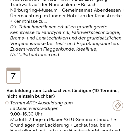
Trackwalk auf der Nordschleife + Besuch
Nürburgring-Museum + Gemeinsames Abendessen +
Übernachtung im Lindner Hotel an der Rennstrecke
+ Kenntnisse zu…
Die Teilnehmer*Innen erhalten grundlegende
Kenntnisse zu Fahrdynamik, Fahrwerkstechnologie,
Brems- und Lenktechniken und der grundsätzlichen
Vorgehensweise bei Test- und Erprobungsfahrten.
Zudem werden Flaggenkunde, Ideallinie,
Notfallsituationen und…
7
Ausbildung zum Lacksachverständigen (10 Termine,
nicht einzeln buchbar)
Termin 4/10: Ausbildung zum
Lacksachverständigen
9.00—16.30 Uhr
Modul I: 2 Tage in Plauen/GTÜ-Seminarstandort +
Grundlagen der Lackierung + Lackaufbau beim
Hersteller + Lackaufbau im Handwerk + Mängel und