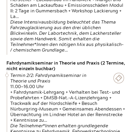
Schäden am Lackaufbau + Emissionsschäden Modul
II: 2 Tage in Gummersbach + Workshop Lackierung +
La…
Diese Intensivausbildung beleuchtet das Thema
Fahrzeuglackierung aus den drei üblichen
Blickwinkeln. Der Labortechnik, dem Lackhersteller
sowie dem Handwerk. Somit erhalten die
Teilnehmer*Innen den nötigen Mix aus physikalisch-
/ chemischem Grundlage…
Fahrdynamikseminar in Theorie und Praxis (2 Termine,
nicht einzeln buchbar)
Termin 2/2: Fahrdynamikseminar in
Theorie und Praxis
11.00—16.00 Uhr
+ Fahrdynamik-Lehrgang + Verhalten bei Test- und
Probefahrten + DMSB-Nat.-A-Lizenzlehrgang +
Trackwalk auf der Nordschleife + Besuch
Nürburgring-Museum + Gemeinsames Abendessen +
Übernachtung im Lindner Hotel an der Rennstrecke
+ Kenntnisse zu…
Die Teilnehmer*Innen erhalten grundlegende
Kenntnisse zu Fahrdynamik, Fahrwerkstechnologie,