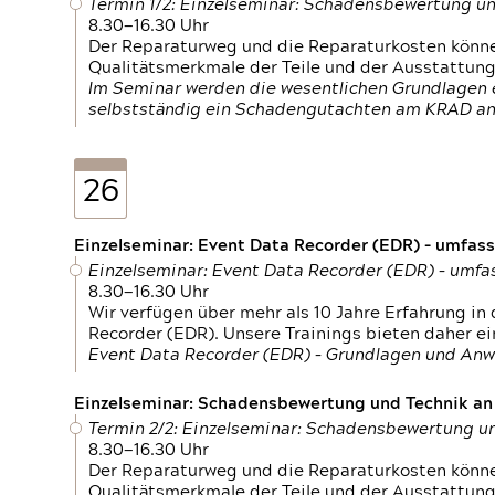
Termin 1/2: Einzelseminar: Schadensbewertung un
8.30—16.30 Uhr
Der Reparaturweg und die Reparaturkosten können
Qualitätsmerkmale der Teile und der Ausstattun
Im Seminar werden die wesentlichen Grundlagen e
selbstständig ein Schadengutachten am KRAD an
26
Einzelseminar: Event Data Recorder (EDR) – umfas
Einzelseminar: Event Data Recorder (EDR) – umf
8.30—16.30 Uhr
Wir verfügen über mehr als 10 Jahre Erfahrung i
Recorder (EDR). Unsere Trainings bieten daher ei
Event Data Recorder (EDR) – Grundlagen und An
Einzelseminar: Schadensbewertung und Technik an M
Termin 2/2: Einzelseminar: Schadensbewertung un
8.30—16.30 Uhr
Der Reparaturweg und die Reparaturkosten können
Qualitätsmerkmale der Teile und der Ausstattun