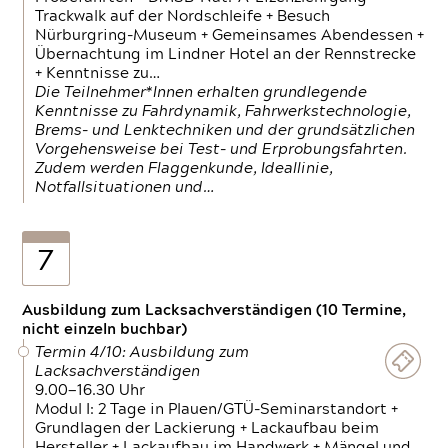
Trackwalk auf der Nordschleife + Besuch
Nürburgring-Museum + Gemeinsames Abendessen +
Übernachtung im Lindner Hotel an der Rennstrecke
+ Kenntnisse zu…
Die Teilnehmer*Innen erhalten grundlegende
Kenntnisse zu Fahrdynamik, Fahrwerkstechnologie,
Brems- und Lenktechniken und der grundsätzlichen
Vorgehensweise bei Test- und Erprobungsfahrten.
Zudem werden Flaggenkunde, Ideallinie,
Notfallsituationen und…
7
Ausbildung zum Lacksachverständigen (10 Termine,
nicht einzeln buchbar)
Termin 4/10: Ausbildung zum
Lacksachverständigen
9.00—16.30 Uhr
Modul I: 2 Tage in Plauen/GTÜ-Seminarstandort +
Grundlagen der Lackierung + Lackaufbau beim
Hersteller + Lackaufbau im Handwerk + Mängel und