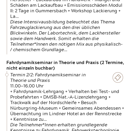
Schäden am Lackaufbau + Emissionsschäden Modul
II: 2 Tage in Gummersbach + Workshop Lackierung +
La…
Diese Intensivausbildung beleuchtet das Thema
Fahrzeuglackierung aus den drei üblichen
Blickwinkeln. Der Labortechnik, dem Lackhersteller
sowie dem Handwerk. Somit erhalten die
Teilnehmer*Innen den nötigen Mix aus physikalisch-
/ chemischem Grundlage…
Fahrdynamikseminar in Theorie und Praxis (2 Termine,
nicht einzeln buchbar)
Termin 2/2: Fahrdynamikseminar in
Theorie und Praxis
11.00—16.00 Uhr
+ Fahrdynamik-Lehrgang + Verhalten bei Test- und
Probefahrten + DMSB-Nat.-A-Lizenzlehrgang +
Trackwalk auf der Nordschleife + Besuch
Nürburgring-Museum + Gemeinsames Abendessen +
Übernachtung im Lindner Hotel an der Rennstrecke
+ Kenntnisse zu…
Die Teilnehmer*Innen erhalten grundlegende
Kenntnisse zu Fahrdynamik, Fahrwerkstechnologie,