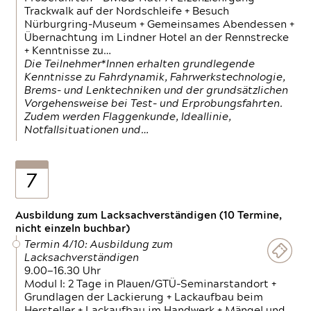
Trackwalk auf der Nordschleife + Besuch
Nürburgring-Museum + Gemeinsames Abendessen +
Übernachtung im Lindner Hotel an der Rennstrecke
+ Kenntnisse zu…
Die Teilnehmer*Innen erhalten grundlegende
Kenntnisse zu Fahrdynamik, Fahrwerkstechnologie,
Brems- und Lenktechniken und der grundsätzlichen
Vorgehensweise bei Test- und Erprobungsfahrten.
Zudem werden Flaggenkunde, Ideallinie,
Notfallsituationen und…
7
Ausbildung zum Lacksachverständigen (10 Termine,
nicht einzeln buchbar)
Termin 4/10: Ausbildung zum
Lacksachverständigen
9.00—16.30 Uhr
Modul I: 2 Tage in Plauen/GTÜ-Seminarstandort +
Grundlagen der Lackierung + Lackaufbau beim
Hersteller + Lackaufbau im Handwerk + Mängel und