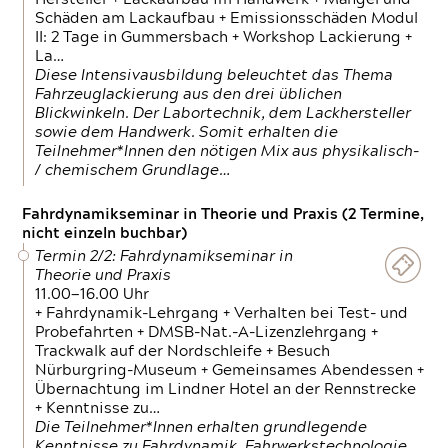
Schäden am Lackaufbau + Emissionsschäden Modul
II: 2 Tage in Gummersbach + Workshop Lackierung +
La…
Diese Intensivausbildung beleuchtet das Thema
Fahrzeuglackierung aus den drei üblichen
Blickwinkeln. Der Labortechnik, dem Lackhersteller
sowie dem Handwerk. Somit erhalten die
Teilnehmer*Innen den nötigen Mix aus physikalisch-
/ chemischem Grundlage…
Fahrdynamikseminar in Theorie und Praxis (2 Termine,
nicht einzeln buchbar)
Termin 2/2: Fahrdynamikseminar in
Theorie und Praxis
11.00—16.00 Uhr
+ Fahrdynamik-Lehrgang + Verhalten bei Test- und
Probefahrten + DMSB-Nat.-A-Lizenzlehrgang +
Trackwalk auf der Nordschleife + Besuch
Nürburgring-Museum + Gemeinsames Abendessen +
Übernachtung im Lindner Hotel an der Rennstrecke
+ Kenntnisse zu…
Die Teilnehmer*Innen erhalten grundlegende
Kenntnisse zu Fahrdynamik, Fahrwerkstechnologie,