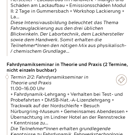
Schäden am Lackaufbau + Emissionsschäden Modul
II: 2 Tage in Gummersbach + Workshop Lackierung +
La…
Diese Intensivausbildung beleuchtet das Thema
Fahrzeuglackierung aus den drei üblichen
Blickwinkeln. Der Labortechnik, dem Lackhersteller
sowie dem Handwerk. Somit erhalten die
Teilnehmer*Innen den nötigen Mix aus physikalisch-
/ chemischem Grundlage…
Fahrdynamikseminar in Theorie und Praxis (2 Termine,
nicht einzeln buchbar)
Termin 2/2: Fahrdynamikseminar in
Theorie und Praxis
11.00—16.00 Uhr
+ Fahrdynamik-Lehrgang + Verhalten bei Test- und
Probefahrten + DMSB-Nat.-A-Lizenzlehrgang +
Trackwalk auf der Nordschleife + Besuch
Nürburgring-Museum + Gemeinsames Abendessen +
Übernachtung im Lindner Hotel an der Rennstrecke
+ Kenntnisse zu…
Die Teilnehmer*Innen erhalten grundlegende
Kenntnisse zu Fahrdynamik, Fahrwerkstechnologie,