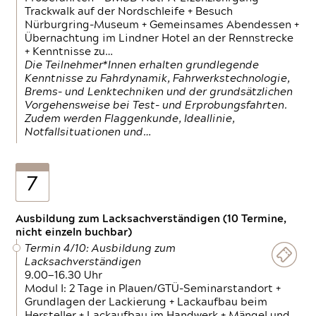
Trackwalk auf der Nordschleife + Besuch
Nürburgring-Museum + Gemeinsames Abendessen +
Übernachtung im Lindner Hotel an der Rennstrecke
+ Kenntnisse zu…
Die Teilnehmer*Innen erhalten grundlegende
Kenntnisse zu Fahrdynamik, Fahrwerkstechnologie,
Brems- und Lenktechniken und der grundsätzlichen
Vorgehensweise bei Test- und Erprobungsfahrten.
Zudem werden Flaggenkunde, Ideallinie,
Notfallsituationen und…
7
Ausbildung zum Lacksachverständigen (10 Termine,
nicht einzeln buchbar)
Termin 4/10: Ausbildung zum
Lacksachverständigen
9.00—16.30 Uhr
Modul I: 2 Tage in Plauen/GTÜ-Seminarstandort +
Grundlagen der Lackierung + Lackaufbau beim
Hersteller + Lackaufbau im Handwerk + Mängel und