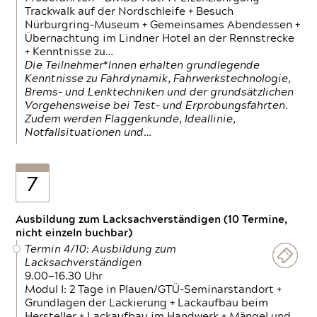
Trackwalk auf der Nordschleife + Besuch
Nürburgring-Museum + Gemeinsames Abendessen +
Übernachtung im Lindner Hotel an der Rennstrecke
+ Kenntnisse zu…
Die Teilnehmer*Innen erhalten grundlegende
Kenntnisse zu Fahrdynamik, Fahrwerkstechnologie,
Brems- und Lenktechniken und der grundsätzlichen
Vorgehensweise bei Test- und Erprobungsfahrten.
Zudem werden Flaggenkunde, Ideallinie,
Notfallsituationen und…
7
Ausbildung zum Lacksachverständigen (10 Termine,
nicht einzeln buchbar)
Termin 4/10: Ausbildung zum
Lacksachverständigen
9.00—16.30 Uhr
Modul I: 2 Tage in Plauen/GTÜ-Seminarstandort +
Grundlagen der Lackierung + Lackaufbau beim
Hersteller + Lackaufbau im Handwerk + Mängel und