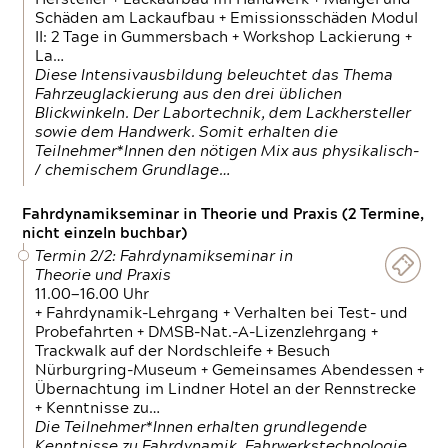
Schäden am Lackaufbau + Emissionsschäden Modul
II: 2 Tage in Gummersbach + Workshop Lackierung +
La…
Diese Intensivausbildung beleuchtet das Thema
Fahrzeuglackierung aus den drei üblichen
Blickwinkeln. Der Labortechnik, dem Lackhersteller
sowie dem Handwerk. Somit erhalten die
Teilnehmer*Innen den nötigen Mix aus physikalisch-
/ chemischem Grundlage…
Fahrdynamikseminar in Theorie und Praxis (2 Termine,
nicht einzeln buchbar)
Termin 2/2: Fahrdynamikseminar in
Theorie und Praxis
11.00—16.00 Uhr
+ Fahrdynamik-Lehrgang + Verhalten bei Test- und
Probefahrten + DMSB-Nat.-A-Lizenzlehrgang +
Trackwalk auf der Nordschleife + Besuch
Nürburgring-Museum + Gemeinsames Abendessen +
Übernachtung im Lindner Hotel an der Rennstrecke
+ Kenntnisse zu…
Die Teilnehmer*Innen erhalten grundlegende
Kenntnisse zu Fahrdynamik, Fahrwerkstechnologie,