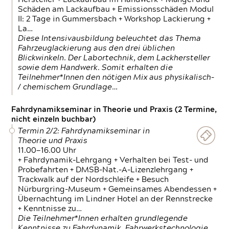
Schäden am Lackaufbau + Emissionsschäden Modul
II: 2 Tage in Gummersbach + Workshop Lackierung +
La…
Diese Intensivausbildung beleuchtet das Thema
Fahrzeuglackierung aus den drei üblichen
Blickwinkeln. Der Labortechnik, dem Lackhersteller
sowie dem Handwerk. Somit erhalten die
Teilnehmer*Innen den nötigen Mix aus physikalisch-
/ chemischem Grundlage…
Fahrdynamikseminar in Theorie und Praxis (2 Termine,
nicht einzeln buchbar)
Termin 2/2: Fahrdynamikseminar in
Theorie und Praxis
11.00—16.00 Uhr
+ Fahrdynamik-Lehrgang + Verhalten bei Test- und
Probefahrten + DMSB-Nat.-A-Lizenzlehrgang +
Trackwalk auf der Nordschleife + Besuch
Nürburgring-Museum + Gemeinsames Abendessen +
Übernachtung im Lindner Hotel an der Rennstrecke
+ Kenntnisse zu…
Die Teilnehmer*Innen erhalten grundlegende
Kenntnisse zu Fahrdynamik, Fahrwerkstechnologie,