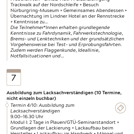
Trackwalk auf der Nordschleife + Besuch
Nürburgring-Museum + Gemeinsames Abendessen +
Übernachtung im Lindner Hotel an der Rennstrecke
+ Kenntnisse zu…
Die Teilnehmer*Innen erhalten grundlegende
Kenntnisse zu Fahrdynamik, Fahrwerkstechnologie,
Brems- und Lenktechniken und der grundsätzlichen
Vorgehensweise bei Test- und Erprobungsfahrten.
Zudem werden Flaggenkunde, Ideallinie,
Notfallsituationen und…
7
Ausbildung zum Lacksachverständigen (10 Termine,
nicht einzeln buchbar)
Termin 4/10: Ausbildung zum
Lacksachverständigen
9.00—16.30 Uhr
Modul I: 2 Tage in Plauen/GTÜ-Seminarstandort +
Grundlagen der Lackierung + Lackaufbau beim
Hersteller + Lackaufbau im Handwerk + Mängel und