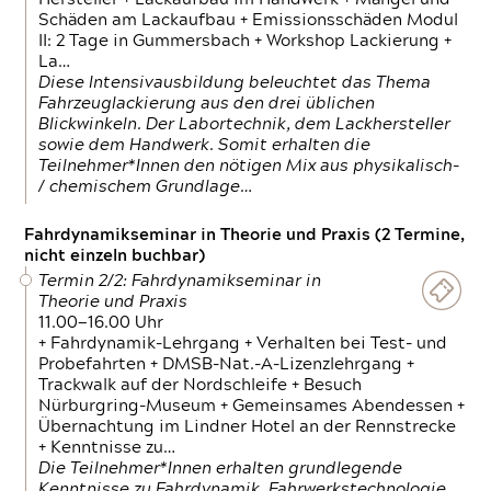
Schäden am Lackaufbau + Emissionsschäden Modul
II: 2 Tage in Gummersbach + Workshop Lackierung +
La…
Diese Intensivausbildung beleuchtet das Thema
Fahrzeuglackierung aus den drei üblichen
Blickwinkeln. Der Labortechnik, dem Lackhersteller
sowie dem Handwerk. Somit erhalten die
Teilnehmer*Innen den nötigen Mix aus physikalisch-
/ chemischem Grundlage…
Fahrdynamikseminar in Theorie und Praxis (2 Termine,
nicht einzeln buchbar)
Termin 2/2: Fahrdynamikseminar in
Theorie und Praxis
11.00—16.00 Uhr
+ Fahrdynamik-Lehrgang + Verhalten bei Test- und
Probefahrten + DMSB-Nat.-A-Lizenzlehrgang +
Trackwalk auf der Nordschleife + Besuch
Nürburgring-Museum + Gemeinsames Abendessen +
Übernachtung im Lindner Hotel an der Rennstrecke
+ Kenntnisse zu…
Die Teilnehmer*Innen erhalten grundlegende
Kenntnisse zu Fahrdynamik, Fahrwerkstechnologie,