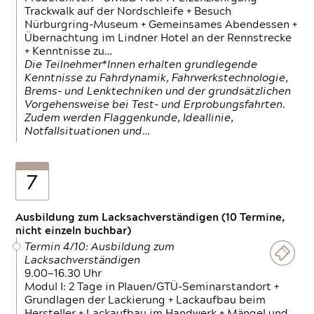
Trackwalk auf der Nordschleife + Besuch
Nürburgring-Museum + Gemeinsames Abendessen +
Übernachtung im Lindner Hotel an der Rennstrecke
+ Kenntnisse zu…
Die Teilnehmer*Innen erhalten grundlegende
Kenntnisse zu Fahrdynamik, Fahrwerkstechnologie,
Brems- und Lenktechniken und der grundsätzlichen
Vorgehensweise bei Test- und Erprobungsfahrten.
Zudem werden Flaggenkunde, Ideallinie,
Notfallsituationen und…
7
Ausbildung zum Lacksachverständigen (10 Termine,
nicht einzeln buchbar)
Termin 4/10: Ausbildung zum
Lacksachverständigen
9.00—16.30 Uhr
Modul I: 2 Tage in Plauen/GTÜ-Seminarstandort +
Grundlagen der Lackierung + Lackaufbau beim
Hersteller + Lackaufbau im Handwerk + Mängel und