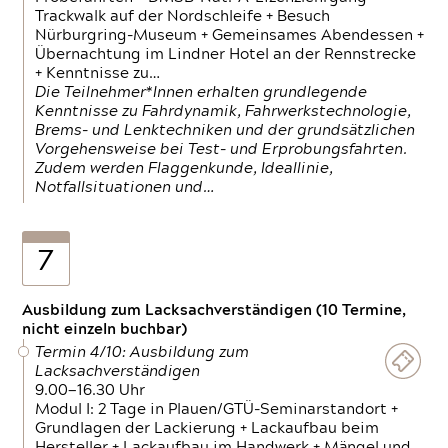
Trackwalk auf der Nordschleife + Besuch
Nürburgring-Museum + Gemeinsames Abendessen +
Übernachtung im Lindner Hotel an der Rennstrecke
+ Kenntnisse zu…
Die Teilnehmer*Innen erhalten grundlegende
Kenntnisse zu Fahrdynamik, Fahrwerkstechnologie,
Brems- und Lenktechniken und der grundsätzlichen
Vorgehensweise bei Test- und Erprobungsfahrten.
Zudem werden Flaggenkunde, Ideallinie,
Notfallsituationen und…
7
Ausbildung zum Lacksachverständigen (10 Termine,
nicht einzeln buchbar)
Termin 4/10: Ausbildung zum
Lacksachverständigen
9.00—16.30 Uhr
Modul I: 2 Tage in Plauen/GTÜ-Seminarstandort +
Grundlagen der Lackierung + Lackaufbau beim
Hersteller + Lackaufbau im Handwerk + Mängel und