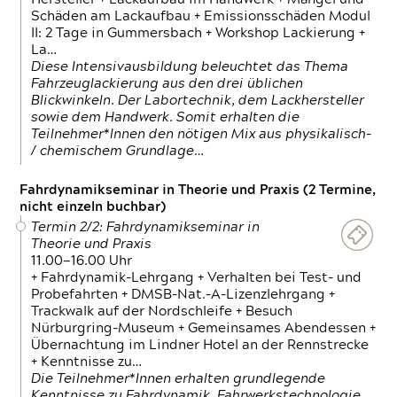
Schäden am Lackaufbau + Emissionsschäden Modul
II: 2 Tage in Gummersbach + Workshop Lackierung +
La…
Diese Intensivausbildung beleuchtet das Thema
Fahrzeuglackierung aus den drei üblichen
Blickwinkeln. Der Labortechnik, dem Lackhersteller
sowie dem Handwerk. Somit erhalten die
Teilnehmer*Innen den nötigen Mix aus physikalisch-
/ chemischem Grundlage…
Fahrdynamikseminar in Theorie und Praxis (2 Termine,
nicht einzeln buchbar)
Termin 2/2: Fahrdynamikseminar in
Theorie und Praxis
11.00—16.00 Uhr
+ Fahrdynamik-Lehrgang + Verhalten bei Test- und
Probefahrten + DMSB-Nat.-A-Lizenzlehrgang +
Trackwalk auf der Nordschleife + Besuch
Nürburgring-Museum + Gemeinsames Abendessen +
Übernachtung im Lindner Hotel an der Rennstrecke
+ Kenntnisse zu…
Die Teilnehmer*Innen erhalten grundlegende
Kenntnisse zu Fahrdynamik, Fahrwerkstechnologie,