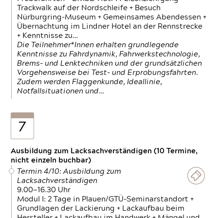
Trackwalk auf der Nordschleife + Besuch
Nürburgring-Museum + Gemeinsames Abendessen +
Übernachtung im Lindner Hotel an der Rennstrecke
+ Kenntnisse zu…
Die Teilnehmer*Innen erhalten grundlegende
Kenntnisse zu Fahrdynamik, Fahrwerkstechnologie,
Brems- und Lenktechniken und der grundsätzlichen
Vorgehensweise bei Test- und Erprobungsfahrten.
Zudem werden Flaggenkunde, Ideallinie,
Notfallsituationen und…
7
Ausbildung zum Lacksachverständigen (10 Termine,
nicht einzeln buchbar)
Termin 4/10: Ausbildung zum
Lacksachverständigen
9.00—16.30 Uhr
Modul I: 2 Tage in Plauen/GTÜ-Seminarstandort +
Grundlagen der Lackierung + Lackaufbau beim
Hersteller + Lackaufbau im Handwerk + Mängel und