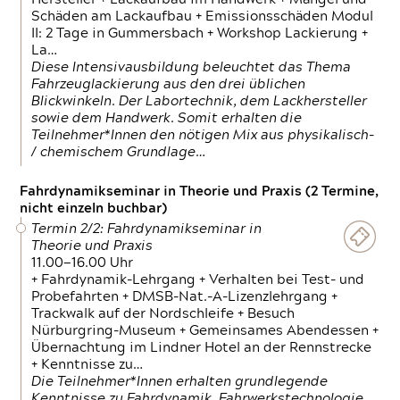
Schäden am Lackaufbau + Emissionsschäden Modul
II: 2 Tage in Gummersbach + Workshop Lackierung +
La…
Diese Intensivausbildung beleuchtet das Thema
Fahrzeuglackierung aus den drei üblichen
Blickwinkeln. Der Labortechnik, dem Lackhersteller
sowie dem Handwerk. Somit erhalten die
Teilnehmer*Innen den nötigen Mix aus physikalisch-
/ chemischem Grundlage…
Fahrdynamikseminar in Theorie und Praxis (2 Termine,
nicht einzeln buchbar)
Termin 2/2: Fahrdynamikseminar in
Theorie und Praxis
11.00—16.00 Uhr
+ Fahrdynamik-Lehrgang + Verhalten bei Test- und
Probefahrten + DMSB-Nat.-A-Lizenzlehrgang +
Trackwalk auf der Nordschleife + Besuch
Nürburgring-Museum + Gemeinsames Abendessen +
Übernachtung im Lindner Hotel an der Rennstrecke
+ Kenntnisse zu…
Die Teilnehmer*Innen erhalten grundlegende
Kenntnisse zu Fahrdynamik, Fahrwerkstechnologie,