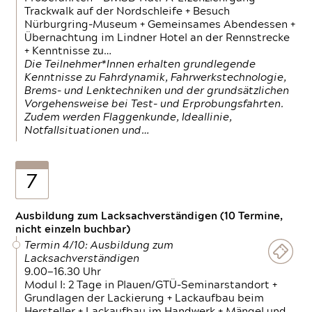
Trackwalk auf der Nordschleife + Besuch
Nürburgring-Museum + Gemeinsames Abendessen +
Übernachtung im Lindner Hotel an der Rennstrecke
+ Kenntnisse zu…
Die Teilnehmer*Innen erhalten grundlegende
Kenntnisse zu Fahrdynamik, Fahrwerkstechnologie,
Brems- und Lenktechniken und der grundsätzlichen
Vorgehensweise bei Test- und Erprobungsfahrten.
Zudem werden Flaggenkunde, Ideallinie,
Notfallsituationen und…
7
Ausbildung zum Lacksachverständigen (10 Termine,
nicht einzeln buchbar)
Termin 4/10: Ausbildung zum
Lacksachverständigen
9.00—16.30 Uhr
Modul I: 2 Tage in Plauen/GTÜ-Seminarstandort +
Grundlagen der Lackierung + Lackaufbau beim
Hersteller + Lackaufbau im Handwerk + Mängel und