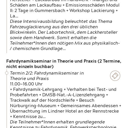
Schäden am Lackaufbau + Emissionsschäden Modul
II: 2 Tage in Gummersbach + Workshop Lackierung +
La…
Diese Intensivausbildung beleuchtet das Thema
Fahrzeuglackierung aus den drei üblichen
Blickwinkeln. Der Labortechnik, dem Lackhersteller
sowie dem Handwerk. Somit erhalten die
Teilnehmer*Innen den nötigen Mix aus physikalisch-
/ chemischem Grundlage…
Fahrdynamikseminar in Theorie und Praxis (2 Termine,
nicht einzeln buchbar)
Termin 2/2: Fahrdynamikseminar in
Theorie und Praxis
11.00—16.00 Uhr
+ Fahrdynamik-Lehrgang + Verhalten bei Test- und
Probefahrten + DMSB-Nat.-A-Lizenzlehrgang +
Trackwalk auf der Nordschleife + Besuch
Nürburgring-Museum + Gemeinsames Abendessen +
Übernachtung im Lindner Hotel an der Rennstrecke
+ Kenntnisse zu…
Die Teilnehmer*Innen erhalten grundlegende
Kenntnisse zu Fahrdynamik, Fahrwerkstechnologie,