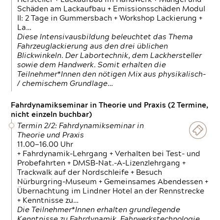
Schäden am Lackaufbau + Emissionsschäden Modul
II: 2 Tage in Gummersbach + Workshop Lackierung +
La…
Diese Intensivausbildung beleuchtet das Thema
Fahrzeuglackierung aus den drei üblichen
Blickwinkeln. Der Labortechnik, dem Lackhersteller
sowie dem Handwerk. Somit erhalten die
Teilnehmer*Innen den nötigen Mix aus physikalisch-
/ chemischem Grundlage…
Fahrdynamikseminar in Theorie und Praxis (2 Termine,
nicht einzeln buchbar)
Termin 2/2: Fahrdynamikseminar in
Theorie und Praxis
11.00—16.00 Uhr
+ Fahrdynamik-Lehrgang + Verhalten bei Test- und
Probefahrten + DMSB-Nat.-A-Lizenzlehrgang +
Trackwalk auf der Nordschleife + Besuch
Nürburgring-Museum + Gemeinsames Abendessen +
Übernachtung im Lindner Hotel an der Rennstrecke
+ Kenntnisse zu…
Die Teilnehmer*Innen erhalten grundlegende
Kenntnisse zu Fahrdynamik, Fahrwerkstechnologie,