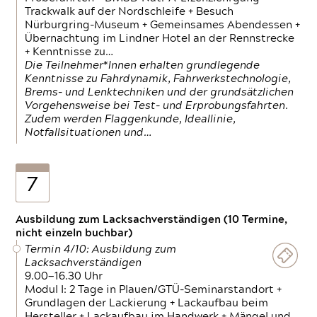
Trackwalk auf der Nordschleife + Besuch
Nürburgring-Museum + Gemeinsames Abendessen +
Übernachtung im Lindner Hotel an der Rennstrecke
+ Kenntnisse zu…
Die Teilnehmer*Innen erhalten grundlegende
Kenntnisse zu Fahrdynamik, Fahrwerkstechnologie,
Brems- und Lenktechniken und der grundsätzlichen
Vorgehensweise bei Test- und Erprobungsfahrten.
Zudem werden Flaggenkunde, Ideallinie,
Notfallsituationen und…
7
Ausbildung zum Lacksachverständigen (10 Termine,
nicht einzeln buchbar)
Termin 4/10: Ausbildung zum
Lacksachverständigen
9.00—16.30 Uhr
Modul I: 2 Tage in Plauen/GTÜ-Seminarstandort +
Grundlagen der Lackierung + Lackaufbau beim
Hersteller + Lackaufbau im Handwerk + Mängel und