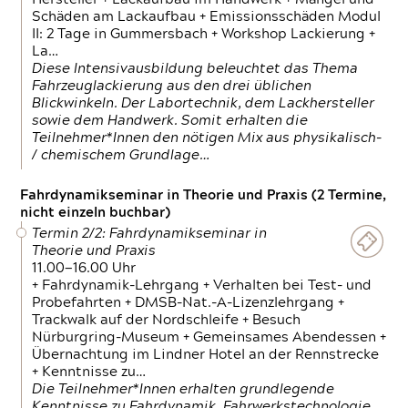
Schäden am Lackaufbau + Emissionsschäden Modul
II: 2 Tage in Gummersbach + Workshop Lackierung +
La…
Diese Intensivausbildung beleuchtet das Thema
Fahrzeuglackierung aus den drei üblichen
Blickwinkeln. Der Labortechnik, dem Lackhersteller
sowie dem Handwerk. Somit erhalten die
Teilnehmer*Innen den nötigen Mix aus physikalisch-
/ chemischem Grundlage…
Fahrdynamikseminar in Theorie und Praxis (2 Termine,
nicht einzeln buchbar)
Termin 2/2: Fahrdynamikseminar in
Theorie und Praxis
11.00—16.00 Uhr
+ Fahrdynamik-Lehrgang + Verhalten bei Test- und
Probefahrten + DMSB-Nat.-A-Lizenzlehrgang +
Trackwalk auf der Nordschleife + Besuch
Nürburgring-Museum + Gemeinsames Abendessen +
Übernachtung im Lindner Hotel an der Rennstrecke
+ Kenntnisse zu…
Die Teilnehmer*Innen erhalten grundlegende
Kenntnisse zu Fahrdynamik, Fahrwerkstechnologie,