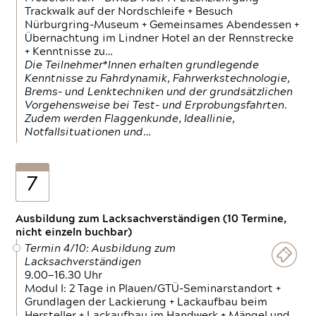
Trackwalk auf der Nordschleife + Besuch
Nürburgring-Museum + Gemeinsames Abendessen +
Übernachtung im Lindner Hotel an der Rennstrecke
+ Kenntnisse zu…
Die Teilnehmer*Innen erhalten grundlegende
Kenntnisse zu Fahrdynamik, Fahrwerkstechnologie,
Brems- und Lenktechniken und der grundsätzlichen
Vorgehensweise bei Test- und Erprobungsfahrten.
Zudem werden Flaggenkunde, Ideallinie,
Notfallsituationen und…
7
Ausbildung zum Lacksachverständigen (10 Termine,
nicht einzeln buchbar)
Termin 4/10: Ausbildung zum
Lacksachverständigen
9.00—16.30 Uhr
Modul I: 2 Tage in Plauen/GTÜ-Seminarstandort +
Grundlagen der Lackierung + Lackaufbau beim
Hersteller + Lackaufbau im Handwerk + Mängel und