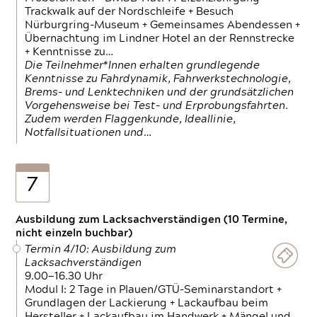
Trackwalk auf der Nordschleife + Besuch
Nürburgring-Museum + Gemeinsames Abendessen +
Übernachtung im Lindner Hotel an der Rennstrecke
+ Kenntnisse zu…
Die Teilnehmer*Innen erhalten grundlegende
Kenntnisse zu Fahrdynamik, Fahrwerkstechnologie,
Brems- und Lenktechniken und der grundsätzlichen
Vorgehensweise bei Test- und Erprobungsfahrten.
Zudem werden Flaggenkunde, Ideallinie,
Notfallsituationen und…
7
Ausbildung zum Lacksachverständigen (10 Termine,
nicht einzeln buchbar)
Termin 4/10: Ausbildung zum
Lacksachverständigen
9.00—16.30 Uhr
Modul I: 2 Tage in Plauen/GTÜ-Seminarstandort +
Grundlagen der Lackierung + Lackaufbau beim
Hersteller + Lackaufbau im Handwerk + Mängel und