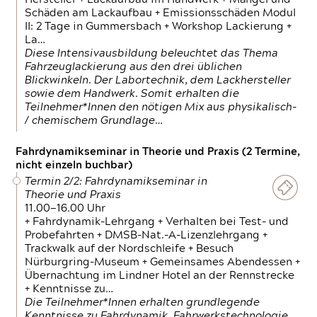
Schäden am Lackaufbau + Emissionsschäden Modul
II: 2 Tage in Gummersbach + Workshop Lackierung +
La…
Diese Intensivausbildung beleuchtet das Thema
Fahrzeuglackierung aus den drei üblichen
Blickwinkeln. Der Labortechnik, dem Lackhersteller
sowie dem Handwerk. Somit erhalten die
Teilnehmer*Innen den nötigen Mix aus physikalisch-
/ chemischem Grundlage…
Fahrdynamikseminar in Theorie und Praxis (2 Termine,
nicht einzeln buchbar)
Termin 2/2: Fahrdynamikseminar in
Theorie und Praxis
11.00—16.00 Uhr
+ Fahrdynamik-Lehrgang + Verhalten bei Test- und
Probefahrten + DMSB-Nat.-A-Lizenzlehrgang +
Trackwalk auf der Nordschleife + Besuch
Nürburgring-Museum + Gemeinsames Abendessen +
Übernachtung im Lindner Hotel an der Rennstrecke
+ Kenntnisse zu…
Die Teilnehmer*Innen erhalten grundlegende
Kenntnisse zu Fahrdynamik, Fahrwerkstechnologie,