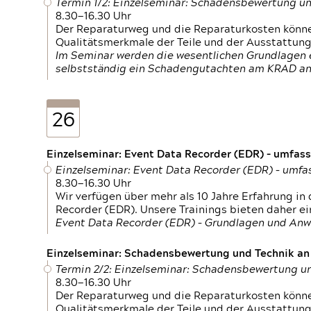
Termin 1/2: Einzelseminar: Schadensbewertung un
8.30—16.30 Uhr
Der Reparaturweg und die Reparaturkosten können
Qualitätsmerkmale der Teile und der Ausstattun
Im Seminar werden die wesentlichen Grundlagen e
selbstständig ein Schadengutachten am KRAD an
26
Einzelseminar: Event Data Recorder (EDR) – umfas
Einzelseminar: Event Data Recorder (EDR) – umf
8.30—16.30 Uhr
Wir verfügen über mehr als 10 Jahre Erfahrung i
Recorder (EDR). Unsere Trainings bieten daher ei
Event Data Recorder (EDR) – Grundlagen und An
Einzelseminar: Schadensbewertung und Technik an M
Termin 2/2: Einzelseminar: Schadensbewertung un
8.30—16.30 Uhr
Der Reparaturweg und die Reparaturkosten können
Qualitätsmerkmale der Teile und der Ausstattun