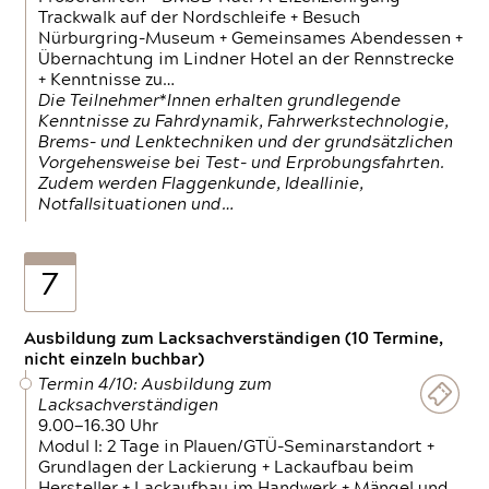
Trackwalk auf der Nordschleife + Besuch
Nürburgring-Museum + Gemeinsames Abendessen +
Übernachtung im Lindner Hotel an der Rennstrecke
+ Kenntnisse zu…
Die Teilnehmer*Innen erhalten grundlegende
Kenntnisse zu Fahrdynamik, Fahrwerkstechnologie,
Brems- und Lenktechniken und der grundsätzlichen
Vorgehensweise bei Test- und Erprobungsfahrten.
Zudem werden Flaggenkunde, Ideallinie,
Notfallsituationen und…
7
Ausbildung zum Lacksachverständigen (10 Termine,
nicht einzeln buchbar)
Termin 4/10: Ausbildung zum
Lacksachverständigen
9.00—16.30 Uhr
Modul I: 2 Tage in Plauen/GTÜ-Seminarstandort +
Grundlagen der Lackierung + Lackaufbau beim
Hersteller + Lackaufbau im Handwerk + Mängel und