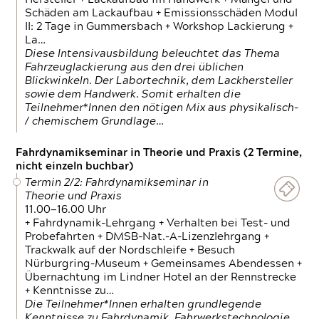
Schäden am Lackaufbau + Emissionsschäden Modul
II: 2 Tage in Gummersbach + Workshop Lackierung +
La…
Diese Intensivausbildung beleuchtet das Thema
Fahrzeuglackierung aus den drei üblichen
Blickwinkeln. Der Labortechnik, dem Lackhersteller
sowie dem Handwerk. Somit erhalten die
Teilnehmer*Innen den nötigen Mix aus physikalisch-
/ chemischem Grundlage…
Fahrdynamikseminar in Theorie und Praxis (2 Termine,
nicht einzeln buchbar)
Termin 2/2: Fahrdynamikseminar in
Theorie und Praxis
11.00—16.00 Uhr
+ Fahrdynamik-Lehrgang + Verhalten bei Test- und
Probefahrten + DMSB-Nat.-A-Lizenzlehrgang +
Trackwalk auf der Nordschleife + Besuch
Nürburgring-Museum + Gemeinsames Abendessen +
Übernachtung im Lindner Hotel an der Rennstrecke
+ Kenntnisse zu…
Die Teilnehmer*Innen erhalten grundlegende
Kenntnisse zu Fahrdynamik, Fahrwerkstechnologie,