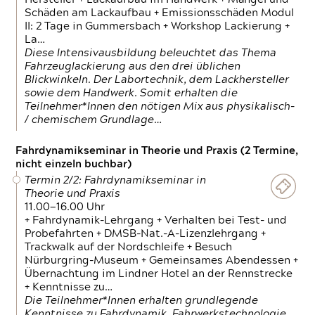
Schäden am Lackaufbau + Emissionsschäden Modul
II: 2 Tage in Gummersbach + Workshop Lackierung +
La…
Diese Intensivausbildung beleuchtet das Thema
Fahrzeuglackierung aus den drei üblichen
Blickwinkeln. Der Labortechnik, dem Lackhersteller
sowie dem Handwerk. Somit erhalten die
Teilnehmer*Innen den nötigen Mix aus physikalisch-
/ chemischem Grundlage…
Fahrdynamikseminar in Theorie und Praxis (2 Termine,
nicht einzeln buchbar)
Termin 2/2: Fahrdynamikseminar in
Theorie und Praxis
11.00—16.00 Uhr
+ Fahrdynamik-Lehrgang + Verhalten bei Test- und
Probefahrten + DMSB-Nat.-A-Lizenzlehrgang +
Trackwalk auf der Nordschleife + Besuch
Nürburgring-Museum + Gemeinsames Abendessen +
Übernachtung im Lindner Hotel an der Rennstrecke
+ Kenntnisse zu…
Die Teilnehmer*Innen erhalten grundlegende
Kenntnisse zu Fahrdynamik, Fahrwerkstechnologie,