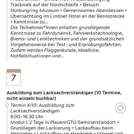
Trackwalk auf der Nordschleife + Besuch
Nürburgring-Museum + Gemeinsames Abendessen +
Übernachtung im Lindner Hotel an der Rennstrecke
+ Kenntnisse zu…
Die Teilnehmer*Innen erhalten grundlegende
Kenntnisse zu Fahrdynamik, Fahrwerkstechnologie,
Brems- und Lenktechniken und der grundsätzlichen
Vorgehensweise bei Test- und Erprobungsfahrten.
Zudem werden Flaggenkunde, Ideallinie,
Notfallsituationen und…
7
Ausbildung zum Lacksachverständigen (10 Termine,
nicht einzeln buchbar)
Termin 4/10: Ausbildung zum
Lacksachverständigen
9.00—16.30 Uhr
Modul I: 2 Tage in Plauen/GTÜ-Seminarstandort +
Grundlagen der Lackierung + Lackaufbau beim
Hersteller + Lackaufbau im Handwerk + Mängel und