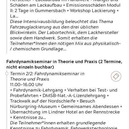
Schäden am Lackaufbau + Emissionsschäden Modul
II: 2 Tage in Gummersbach + Workshop Lackierung +
La…
Diese Intensivausbildung beleuchtet das Thema
Fahrzeuglackierung aus den drei üblichen
Blickwinkeln. Der Labortechnik, dem Lackhersteller
sowie dem Handwerk. Somit erhalten die
Teilnehmer*Innen den nötigen Mix aus physikalisch-
/ chemischem Grundlage…
Fahrdynamikseminar in Theorie und Praxis (2 Termine,
nicht einzeln buchbar)
Termin 2/2: Fahrdynamikseminar in
Theorie und Praxis
11.00—16.00 Uhr
+ Fahrdynamik-Lehrgang + Verhalten bei Test- und
Probefahrten + DMSB-Nat.-A-Lizenzlehrgang +
Trackwalk auf der Nordschleife + Besuch
Nürburgring-Museum + Gemeinsames Abendessen +
Übernachtung im Lindner Hotel an der Rennstrecke
+ Kenntnisse zu…
Die Teilnehmer*Innen erhalten grundlegende
Kenntnisse zu Fahrdynamik, Fahrwerkstechnologie,