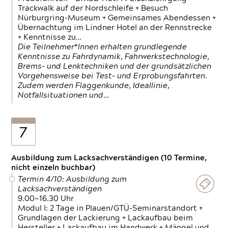
Trackwalk auf der Nordschleife + Besuch
Nürburgring-Museum + Gemeinsames Abendessen +
Übernachtung im Lindner Hotel an der Rennstrecke
+ Kenntnisse zu…
Die Teilnehmer*Innen erhalten grundlegende
Kenntnisse zu Fahrdynamik, Fahrwerkstechnologie,
Brems- und Lenktechniken und der grundsätzlichen
Vorgehensweise bei Test- und Erprobungsfahrten.
Zudem werden Flaggenkunde, Ideallinie,
Notfallsituationen und…
7
Ausbildung zum Lacksachverständigen (10 Termine,
nicht einzeln buchbar)
Termin 4/10: Ausbildung zum
Lacksachverständigen
9.00—16.30 Uhr
Modul I: 2 Tage in Plauen/GTÜ-Seminarstandort +
Grundlagen der Lackierung + Lackaufbau beim
Hersteller + Lackaufbau im Handwerk + Mängel und