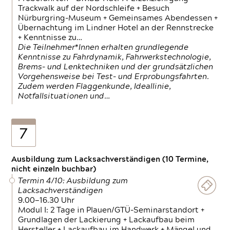
Trackwalk auf der Nordschleife + Besuch
Nürburgring-Museum + Gemeinsames Abendessen +
Übernachtung im Lindner Hotel an der Rennstrecke
+ Kenntnisse zu…
Die Teilnehmer*Innen erhalten grundlegende
Kenntnisse zu Fahrdynamik, Fahrwerkstechnologie,
Brems- und Lenktechniken und der grundsätzlichen
Vorgehensweise bei Test- und Erprobungsfahrten.
Zudem werden Flaggenkunde, Ideallinie,
Notfallsituationen und…
7
Ausbildung zum Lacksachverständigen (10 Termine,
nicht einzeln buchbar)
Termin 4/10: Ausbildung zum
Lacksachverständigen
9.00—16.30 Uhr
Modul I: 2 Tage in Plauen/GTÜ-Seminarstandort +
Grundlagen der Lackierung + Lackaufbau beim
Hersteller + Lackaufbau im Handwerk + Mängel und