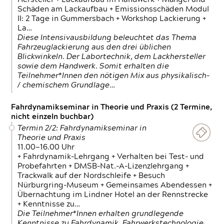
Schäden am Lackaufbau + Emissionsschäden Modul
II: 2 Tage in Gummersbach + Workshop Lackierung +
La…
Diese Intensivausbildung beleuchtet das Thema
Fahrzeuglackierung aus den drei üblichen
Blickwinkeln. Der Labortechnik, dem Lackhersteller
sowie dem Handwerk. Somit erhalten die
Teilnehmer*Innen den nötigen Mix aus physikalisch-
/ chemischem Grundlage…
Fahrdynamikseminar in Theorie und Praxis (2 Termine,
nicht einzeln buchbar)
Termin 2/2: Fahrdynamikseminar in
Theorie und Praxis
11.00—16.00 Uhr
+ Fahrdynamik-Lehrgang + Verhalten bei Test- und
Probefahrten + DMSB-Nat.-A-Lizenzlehrgang +
Trackwalk auf der Nordschleife + Besuch
Nürburgring-Museum + Gemeinsames Abendessen +
Übernachtung im Lindner Hotel an der Rennstrecke
+ Kenntnisse zu…
Die Teilnehmer*Innen erhalten grundlegende
Kenntnisse zu Fahrdynamik, Fahrwerkstechnologie,