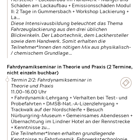
Schäden am Lackaufbau + Emissionsschäden Modul
II: 2 Tage in Gummersbach + Workshop Lackierung +
La…
Diese Intensivausbildung beleuchtet das Thema
Fahrzeuglackierung aus den drei üblichen
Blickwinkeln. Der Labortechnik, dem Lackhersteller
sowie dem Handwerk. Somit erhalten die
Teilnehmer*Innen den nötigen Mix aus physikalisch-
/ chemischem Grundlage…
Fahrdynamikseminar in Theorie und Praxis (2 Termine,
nicht einzeln buchbar)
Termin 2/2: Fahrdynamikseminar in
Theorie und Praxis
11.00—16.00 Uhr
+ Fahrdynamik-Lehrgang + Verhalten bei Test- und
Probefahrten + DMSB-Nat.-A-Lizenzlehrgang +
Trackwalk auf der Nordschleife + Besuch
Nürburgring-Museum + Gemeinsames Abendessen +
Übernachtung im Lindner Hotel an der Rennstrecke
+ Kenntnisse zu…
Die Teilnehmer*Innen erhalten grundlegende
Kenntnisse zu Fahrdynamik, Fahrwerkstechnologie,