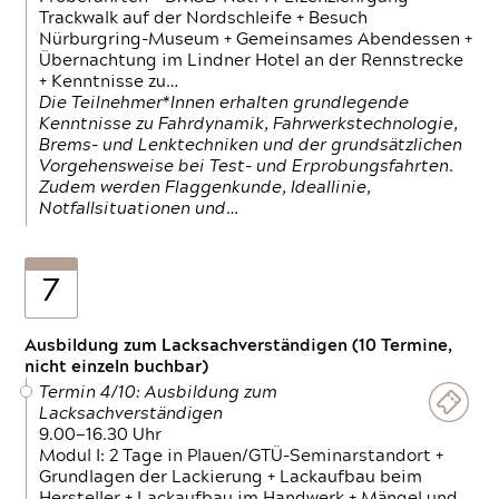
Trackwalk auf der Nordschleife + Besuch
Nürburgring-Museum + Gemeinsames Abendessen +
Übernachtung im Lindner Hotel an der Rennstrecke
+ Kenntnisse zu…
Die Teilnehmer*Innen erhalten grundlegende
Kenntnisse zu Fahrdynamik, Fahrwerkstechnologie,
Brems- und Lenktechniken und der grundsätzlichen
Vorgehensweise bei Test- und Erprobungsfahrten.
Zudem werden Flaggenkunde, Ideallinie,
Notfallsituationen und…
7
Ausbildung zum Lacksachverständigen (10 Termine,
nicht einzeln buchbar)
Termin 4/10: Ausbildung zum
Lacksachverständigen
9.00—16.30 Uhr
Modul I: 2 Tage in Plauen/GTÜ-Seminarstandort +
Grundlagen der Lackierung + Lackaufbau beim
Hersteller + Lackaufbau im Handwerk + Mängel und