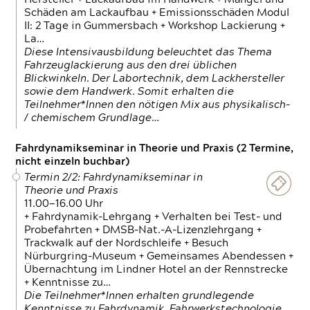
Schäden am Lackaufbau + Emissionsschäden Modul
II: 2 Tage in Gummersbach + Workshop Lackierung +
La…
Diese Intensivausbildung beleuchtet das Thema
Fahrzeuglackierung aus den drei üblichen
Blickwinkeln. Der Labortechnik, dem Lackhersteller
sowie dem Handwerk. Somit erhalten die
Teilnehmer*Innen den nötigen Mix aus physikalisch-
/ chemischem Grundlage…
Fahrdynamikseminar in Theorie und Praxis (2 Termine,
nicht einzeln buchbar)
Termin 2/2: Fahrdynamikseminar in
Theorie und Praxis
11.00—16.00 Uhr
+ Fahrdynamik-Lehrgang + Verhalten bei Test- und
Probefahrten + DMSB-Nat.-A-Lizenzlehrgang +
Trackwalk auf der Nordschleife + Besuch
Nürburgring-Museum + Gemeinsames Abendessen +
Übernachtung im Lindner Hotel an der Rennstrecke
+ Kenntnisse zu…
Die Teilnehmer*Innen erhalten grundlegende
Kenntnisse zu Fahrdynamik, Fahrwerkstechnologie,