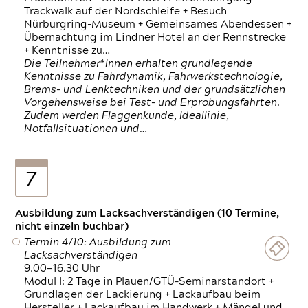
Trackwalk auf der Nordschleife + Besuch
Nürburgring-Museum + Gemeinsames Abendessen +
Übernachtung im Lindner Hotel an der Rennstrecke
+ Kenntnisse zu…
Die Teilnehmer*Innen erhalten grundlegende
Kenntnisse zu Fahrdynamik, Fahrwerkstechnologie,
Brems- und Lenktechniken und der grundsätzlichen
Vorgehensweise bei Test- und Erprobungsfahrten.
Zudem werden Flaggenkunde, Ideallinie,
Notfallsituationen und…
7
Ausbildung zum Lacksachverständigen (10 Termine,
nicht einzeln buchbar)
Termin 4/10: Ausbildung zum
Lacksachverständigen
9.00—16.30 Uhr
Modul I: 2 Tage in Plauen/GTÜ-Seminarstandort +
Grundlagen der Lackierung + Lackaufbau beim
Hersteller + Lackaufbau im Handwerk + Mängel und