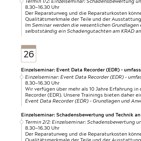
Termin 1/2: Einzelseminar: Schadensbewertung un
8.30—16.30 Uhr
Der Reparaturweg und die Reparaturkosten können
Qualitätsmerkmale der Teile und der Ausstattun
Im Seminar werden die wesentlichen Grundlagen e
selbstständig ein Schadengutachten am KRAD an
26
Einzelseminar: Event Data Recorder (EDR) – umfas
Einzelseminar: Event Data Recorder (EDR) – umf
8.30—16.30 Uhr
Wir verfügen über mehr als 10 Jahre Erfahrung i
Recorder (EDR). Unsere Trainings bieten daher ei
Event Data Recorder (EDR) – Grundlagen und An
Einzelseminar: Schadensbewertung und Technik an M
Termin 2/2: Einzelseminar: Schadensbewertung un
8.30—16.30 Uhr
Der Reparaturweg und die Reparaturkosten können
Qualitätsmerkmale der Teile und der Ausstattun