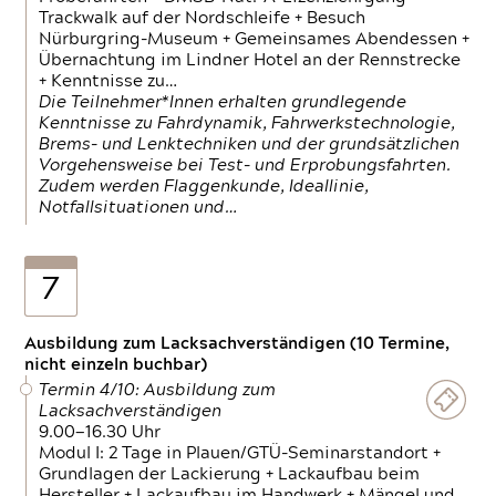
Trackwalk auf der Nordschleife + Besuch
Nürburgring-Museum + Gemeinsames Abendessen +
Übernachtung im Lindner Hotel an der Rennstrecke
+ Kenntnisse zu…
Die Teilnehmer*Innen erhalten grundlegende
Kenntnisse zu Fahrdynamik, Fahrwerkstechnologie,
Brems- und Lenktechniken und der grundsätzlichen
Vorgehensweise bei Test- und Erprobungsfahrten.
Zudem werden Flaggenkunde, Ideallinie,
Notfallsituationen und…
7
Ausbildung zum Lacksachverständigen (10 Termine,
nicht einzeln buchbar)
Termin 4/10: Ausbildung zum
Lacksachverständigen
9.00—16.30 Uhr
Modul I: 2 Tage in Plauen/GTÜ-Seminarstandort +
Grundlagen der Lackierung + Lackaufbau beim
Hersteller + Lackaufbau im Handwerk + Mängel und