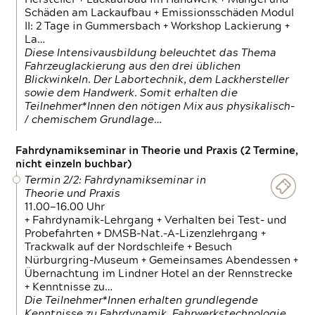
Schäden am Lackaufbau + Emissionsschäden Modul
II: 2 Tage in Gummersbach + Workshop Lackierung +
La…
Diese Intensivausbildung beleuchtet das Thema
Fahrzeuglackierung aus den drei üblichen
Blickwinkeln. Der Labortechnik, dem Lackhersteller
sowie dem Handwerk. Somit erhalten die
Teilnehmer*Innen den nötigen Mix aus physikalisch-
/ chemischem Grundlage…
Fahrdynamikseminar in Theorie und Praxis (2 Termine,
nicht einzeln buchbar)
Termin 2/2: Fahrdynamikseminar in
Theorie und Praxis
11.00—16.00 Uhr
+ Fahrdynamik-Lehrgang + Verhalten bei Test- und
Probefahrten + DMSB-Nat.-A-Lizenzlehrgang +
Trackwalk auf der Nordschleife + Besuch
Nürburgring-Museum + Gemeinsames Abendessen +
Übernachtung im Lindner Hotel an der Rennstrecke
+ Kenntnisse zu…
Die Teilnehmer*Innen erhalten grundlegende
Kenntnisse zu Fahrdynamik, Fahrwerkstechnologie,