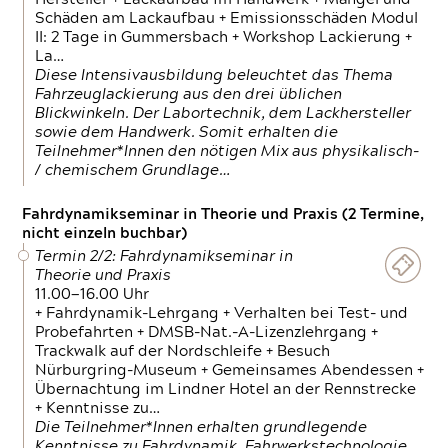
Schäden am Lackaufbau + Emissionsschäden Modul
II: 2 Tage in Gummersbach + Workshop Lackierung +
La…
Diese Intensivausbildung beleuchtet das Thema
Fahrzeuglackierung aus den drei üblichen
Blickwinkeln. Der Labortechnik, dem Lackhersteller
sowie dem Handwerk. Somit erhalten die
Teilnehmer*Innen den nötigen Mix aus physikalisch-
/ chemischem Grundlage…
Fahrdynamikseminar in Theorie und Praxis (2 Termine,
nicht einzeln buchbar)
Termin 2/2: Fahrdynamikseminar in
Theorie und Praxis
11.00—16.00 Uhr
+ Fahrdynamik-Lehrgang + Verhalten bei Test- und
Probefahrten + DMSB-Nat.-A-Lizenzlehrgang +
Trackwalk auf der Nordschleife + Besuch
Nürburgring-Museum + Gemeinsames Abendessen +
Übernachtung im Lindner Hotel an der Rennstrecke
+ Kenntnisse zu…
Die Teilnehmer*Innen erhalten grundlegende
Kenntnisse zu Fahrdynamik, Fahrwerkstechnologie,