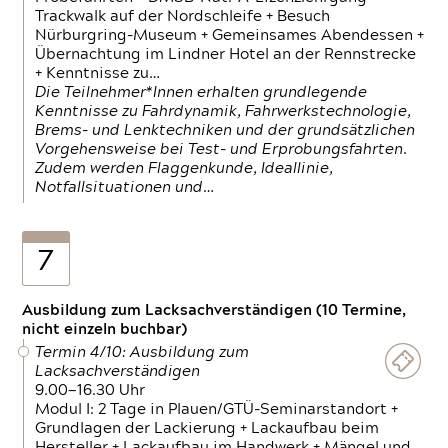
Trackwalk auf der Nordschleife + Besuch
Nürburgring-Museum + Gemeinsames Abendessen +
Übernachtung im Lindner Hotel an der Rennstrecke
+ Kenntnisse zu…
Die Teilnehmer*Innen erhalten grundlegende
Kenntnisse zu Fahrdynamik, Fahrwerkstechnologie,
Brems- und Lenktechniken und der grundsätzlichen
Vorgehensweise bei Test- und Erprobungsfahrten.
Zudem werden Flaggenkunde, Ideallinie,
Notfallsituationen und…
7
Ausbildung zum Lacksachverständigen (10 Termine,
nicht einzeln buchbar)
Termin 4/10: Ausbildung zum
Lacksachverständigen
9.00—16.30 Uhr
Modul I: 2 Tage in Plauen/GTÜ-Seminarstandort +
Grundlagen der Lackierung + Lackaufbau beim
Hersteller + Lackaufbau im Handwerk + Mängel und