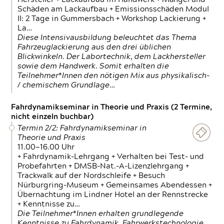
Schäden am Lackaufbau + Emissionsschäden Modul
II: 2 Tage in Gummersbach + Workshop Lackierung +
La…
Diese Intensivausbildung beleuchtet das Thema
Fahrzeuglackierung aus den drei üblichen
Blickwinkeln. Der Labortechnik, dem Lackhersteller
sowie dem Handwerk. Somit erhalten die
Teilnehmer*Innen den nötigen Mix aus physikalisch-
/ chemischem Grundlage…
Fahrdynamikseminar in Theorie und Praxis (2 Termine,
nicht einzeln buchbar)
Termin 2/2: Fahrdynamikseminar in
Theorie und Praxis
11.00—16.00 Uhr
+ Fahrdynamik-Lehrgang + Verhalten bei Test- und
Probefahrten + DMSB-Nat.-A-Lizenzlehrgang +
Trackwalk auf der Nordschleife + Besuch
Nürburgring-Museum + Gemeinsames Abendessen +
Übernachtung im Lindner Hotel an der Rennstrecke
+ Kenntnisse zu…
Die Teilnehmer*Innen erhalten grundlegende
Kenntnisse zu Fahrdynamik, Fahrwerkstechnologie,