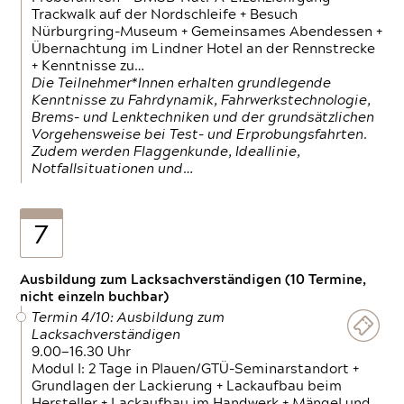
Trackwalk auf der Nordschleife + Besuch
Nürburgring-Museum + Gemeinsames Abendessen +
Übernachtung im Lindner Hotel an der Rennstrecke
+ Kenntnisse zu…
Die Teilnehmer*Innen erhalten grundlegende
Kenntnisse zu Fahrdynamik, Fahrwerkstechnologie,
Brems- und Lenktechniken und der grundsätzlichen
Vorgehensweise bei Test- und Erprobungsfahrten.
Zudem werden Flaggenkunde, Ideallinie,
Notfallsituationen und…
7
Ausbildung zum Lacksachverständigen (10 Termine,
nicht einzeln buchbar)
Termin 4/10: Ausbildung zum
Lacksachverständigen
9.00—16.30 Uhr
Modul I: 2 Tage in Plauen/GTÜ-Seminarstandort +
Grundlagen der Lackierung + Lackaufbau beim
Hersteller + Lackaufbau im Handwerk + Mängel und