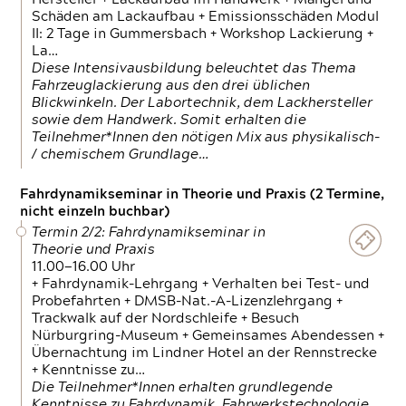
Schäden am Lackaufbau + Emissionsschäden Modul
II: 2 Tage in Gummersbach + Workshop Lackierung +
La…
Diese Intensivausbildung beleuchtet das Thema
Fahrzeuglackierung aus den drei üblichen
Blickwinkeln. Der Labortechnik, dem Lackhersteller
sowie dem Handwerk. Somit erhalten die
Teilnehmer*Innen den nötigen Mix aus physikalisch-
/ chemischem Grundlage…
Fahrdynamikseminar in Theorie und Praxis (2 Termine,
nicht einzeln buchbar)
Termin 2/2: Fahrdynamikseminar in
Theorie und Praxis
11.00—16.00 Uhr
+ Fahrdynamik-Lehrgang + Verhalten bei Test- und
Probefahrten + DMSB-Nat.-A-Lizenzlehrgang +
Trackwalk auf der Nordschleife + Besuch
Nürburgring-Museum + Gemeinsames Abendessen +
Übernachtung im Lindner Hotel an der Rennstrecke
+ Kenntnisse zu…
Die Teilnehmer*Innen erhalten grundlegende
Kenntnisse zu Fahrdynamik, Fahrwerkstechnologie,