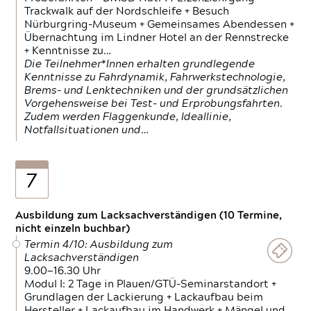
Trackwalk auf der Nordschleife + Besuch
Nürburgring-Museum + Gemeinsames Abendessen +
Übernachtung im Lindner Hotel an der Rennstrecke
+ Kenntnisse zu…
Die Teilnehmer*Innen erhalten grundlegende
Kenntnisse zu Fahrdynamik, Fahrwerkstechnologie,
Brems- und Lenktechniken und der grundsätzlichen
Vorgehensweise bei Test- und Erprobungsfahrten.
Zudem werden Flaggenkunde, Ideallinie,
Notfallsituationen und…
7
Ausbildung zum Lacksachverständigen (10 Termine,
nicht einzeln buchbar)
Termin 4/10: Ausbildung zum
Lacksachverständigen
9.00—16.30 Uhr
Modul I: 2 Tage in Plauen/GTÜ-Seminarstandort +
Grundlagen der Lackierung + Lackaufbau beim
Hersteller + Lackaufbau im Handwerk + Mängel und