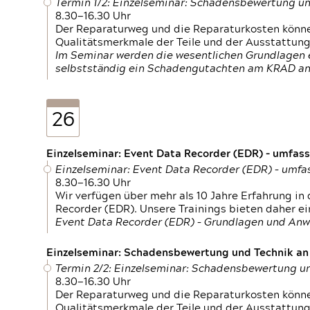
Termin 1/2: Einzelseminar: Schadensbewertung un
8.30—16.30 Uhr
Der Reparaturweg und die Reparaturkosten können
Qualitätsmerkmale der Teile und der Ausstattun
Im Seminar werden die wesentlichen Grundlagen e
selbstständig ein Schadengutachten am KRAD an
26
Einzelseminar: Event Data Recorder (EDR) – umfas
Einzelseminar: Event Data Recorder (EDR) – umf
8.30—16.30 Uhr
Wir verfügen über mehr als 10 Jahre Erfahrung i
Recorder (EDR). Unsere Trainings bieten daher ei
Event Data Recorder (EDR) – Grundlagen und An
Einzelseminar: Schadensbewertung und Technik an M
Termin 2/2: Einzelseminar: Schadensbewertung un
8.30—16.30 Uhr
Der Reparaturweg und die Reparaturkosten können
Qualitätsmerkmale der Teile und der Ausstattun