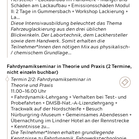
Schäden am Lackaufbau + Emissionsschäden Modul
II: 2 Tage in Gummersbach + Workshop Lackierung +
La…
Diese Intensivausbildung beleuchtet das Thema
Fahrzeuglackierung aus den drei üblichen
Blickwinkeln. Der Labortechnik, dem Lackhersteller
sowie dem Handwerk. Somit erhalten die
Teilnehmer*Innen den nötigen Mix aus physikalisch-
/ chemischem Grundlage…
Fahrdynamikseminar in Theorie und Praxis (2 Termine,
nicht einzeln buchbar)
Termin 2/2: Fahrdynamikseminar in
Theorie und Praxis
11.00—16.00 Uhr
+ Fahrdynamik-Lehrgang + Verhalten bei Test- und
Probefahrten + DMSB-Nat.-A-Lizenzlehrgang +
Trackwalk auf der Nordschleife + Besuch
Nürburgring-Museum + Gemeinsames Abendessen +
Übernachtung im Lindner Hotel an der Rennstrecke
+ Kenntnisse zu…
Die Teilnehmer*Innen erhalten grundlegende
Kenntnisse zu Fahrdynamik, Fahrwerkstechnologie,