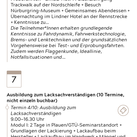
Trackwalk auf der Nordschleife + Besuch
Nürburgring-Museum + Gemeinsames Abendessen +
Übernachtung im Lindner Hotel an der Rennstrecke
+ Kenntnisse zu…
Die Teilnehmer*Innen erhalten grundlegende
Kenntnisse zu Fahrdynamik, Fahrwerkstechnologie,
Brems- und Lenktechniken und der grundsätzlichen
Vorgehensweise bei Test- und Erprobungsfahrten.
Zudem werden Flaggenkunde, Ideallinie,
Notfallsituationen und…
7
Ausbildung zum Lacksachverständigen (10 Termine,
nicht einzeln buchbar)
Termin 4/10: Ausbildung zum
Lacksachverständigen
9.00—16.30 Uhr
Modul I: 2 Tage in Plauen/GTÜ-Seminarstandort +
Grundlagen der Lackierung + Lackaufbau beim
Hersteller + Lackaufbau im Handwerk + Mängel und