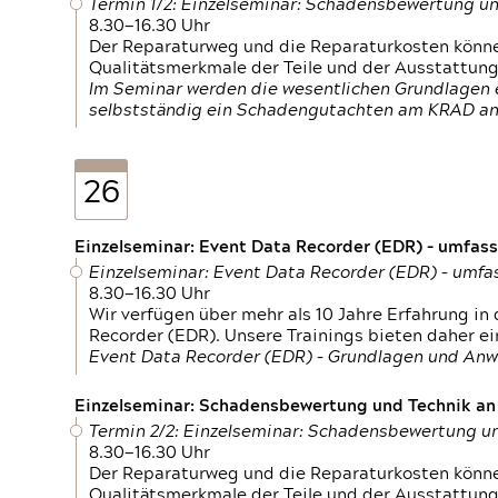
Termin 1/2: Einzelseminar: Schadensbewertung un
8.30—16.30 Uhr
Der Reparaturweg und die Reparaturkosten können
Qualitätsmerkmale der Teile und der Ausstattun
Im Seminar werden die wesentlichen Grundlagen e
selbstständig ein Schadengutachten am KRAD an
26
Einzelseminar: Event Data Recorder (EDR) – umfas
Einzelseminar: Event Data Recorder (EDR) – umf
8.30—16.30 Uhr
Wir verfügen über mehr als 10 Jahre Erfahrung i
Recorder (EDR). Unsere Trainings bieten daher ei
Event Data Recorder (EDR) – Grundlagen und An
Einzelseminar: Schadensbewertung und Technik an M
Termin 2/2: Einzelseminar: Schadensbewertung un
8.30—16.30 Uhr
Der Reparaturweg und die Reparaturkosten können
Qualitätsmerkmale der Teile und der Ausstattun