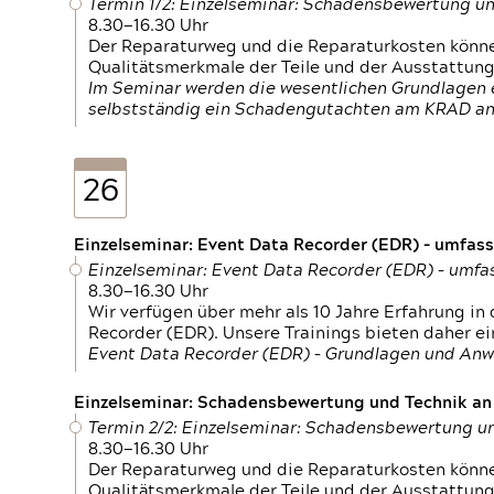
Termin 1/2: Einzelseminar: Schadensbewertung un
8.30—16.30 Uhr
Der Reparaturweg und die Reparaturkosten können
Qualitätsmerkmale der Teile und der Ausstattun
Im Seminar werden die wesentlichen Grundlagen e
selbstständig ein Schadengutachten am KRAD an
26
Einzelseminar: Event Data Recorder (EDR) – umfas
Einzelseminar: Event Data Recorder (EDR) – umf
8.30—16.30 Uhr
Wir verfügen über mehr als 10 Jahre Erfahrung i
Recorder (EDR). Unsere Trainings bieten daher ei
Event Data Recorder (EDR) – Grundlagen und An
Einzelseminar: Schadensbewertung und Technik an M
Termin 2/2: Einzelseminar: Schadensbewertung un
8.30—16.30 Uhr
Der Reparaturweg und die Reparaturkosten können
Qualitätsmerkmale der Teile und der Ausstattun