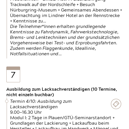
Trackwalk auf der Nordschleife + Besuch
Nürburgring-Museum + Gemeinsames Abendessen +
Übernachtung im Lindner Hotel an der Rennstrecke
+ Kenntnisse zu…
Die Teilnehmer*Innen erhalten grundlegende
Kenntnisse zu Fahrdynamik, Fahrwerkstechnologie,
Brems- und Lenktechniken und der grundsätzlichen
Vorgehensweise bei Test- und Erprobungsfahrten.
Zudem werden Flaggenkunde, Ideallinie,
Notfallsituationen und…
7
Ausbildung zum Lacksachverständigen (10 Termine,
nicht einzeln buchbar)
Termin 4/10: Ausbildung zum
Lacksachverständigen
9.00—16.30 Uhr
Modul I: 2 Tage in Plauen/GTÜ-Seminarstandort +
Grundlagen der Lackierung + Lackaufbau beim
Hersteller + Lackaufbau im Handwerk + Mängel und