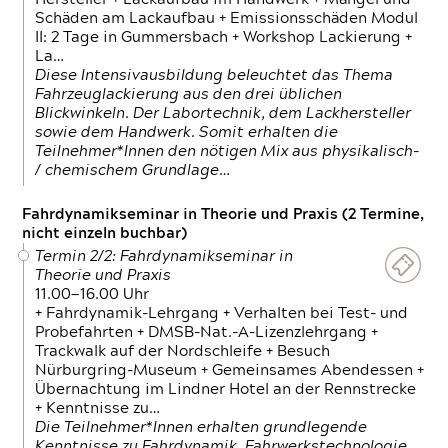
Schäden am Lackaufbau + Emissionsschäden Modul
II: 2 Tage in Gummersbach + Workshop Lackierung +
La…
Diese Intensivausbildung beleuchtet das Thema
Fahrzeuglackierung aus den drei üblichen
Blickwinkeln. Der Labortechnik, dem Lackhersteller
sowie dem Handwerk. Somit erhalten die
Teilnehmer*Innen den nötigen Mix aus physikalisch-
/ chemischem Grundlage…
Fahrdynamikseminar in Theorie und Praxis (2 Termine,
nicht einzeln buchbar)
Termin 2/2: Fahrdynamikseminar in
Theorie und Praxis
11.00—16.00 Uhr
+ Fahrdynamik-Lehrgang + Verhalten bei Test- und
Probefahrten + DMSB-Nat.-A-Lizenzlehrgang +
Trackwalk auf der Nordschleife + Besuch
Nürburgring-Museum + Gemeinsames Abendessen +
Übernachtung im Lindner Hotel an der Rennstrecke
+ Kenntnisse zu…
Die Teilnehmer*Innen erhalten grundlegende
Kenntnisse zu Fahrdynamik, Fahrwerkstechnologie,