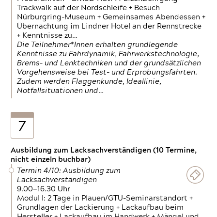
Trackwalk auf der Nordschleife + Besuch
Nürburgring-Museum + Gemeinsames Abendessen +
Übernachtung im Lindner Hotel an der Rennstrecke
+ Kenntnisse zu…
Die Teilnehmer*Innen erhalten grundlegende
Kenntnisse zu Fahrdynamik, Fahrwerkstechnologie,
Brems- und Lenktechniken und der grundsätzlichen
Vorgehensweise bei Test- und Erprobungsfahrten.
Zudem werden Flaggenkunde, Ideallinie,
Notfallsituationen und…
7
Ausbildung zum Lacksachverständigen (10 Termine,
nicht einzeln buchbar)
Termin 4/10: Ausbildung zum
Lacksachverständigen
9.00—16.30 Uhr
Modul I: 2 Tage in Plauen/GTÜ-Seminarstandort +
Grundlagen der Lackierung + Lackaufbau beim
Hersteller + Lackaufbau im Handwerk + Mängel und