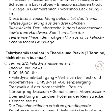
Schäden am Lackaufbau + Emissionsschäden Modul
II: 2 Tage in Gummersbach + Workshop Lackierung +
La…
Diese Intensivausbildung beleuchtet das Thema
Fahrzeuglackierung aus den drei üblichen
Blickwinkeln. Der Labortechnik, dem Lackhersteller
sowie dem Handwerk. Somit erhalten die
Teilnehmer*Innen den nötigen Mix aus physikalisch-
/ chemischem Grundlage…
Fahrdynamikseminar in Theorie und Praxis (2 Termine,
nicht einzeln buchbar)
Termin 2/2: Fahrdynamikseminar in
Theorie und Praxis
11.00—16.00 Uhr
+ Fahrdynamik-Lehrgang + Verhalten bei Test- und
Probefahrten + DMSB-Nat.-A-Lizenzlehrgang +
Trackwalk auf der Nordschleife + Besuch
Nürburgring-Museum + Gemeinsames Abendessen +
Übernachtung im Lindner Hotel an der Rennstrecke
+ Kenntnisse zu…
Die Teilnehmer*Innen erhalten grundlegende
Kenntnisse zu Fahrdynamik, Fahrwerkstechnologie,