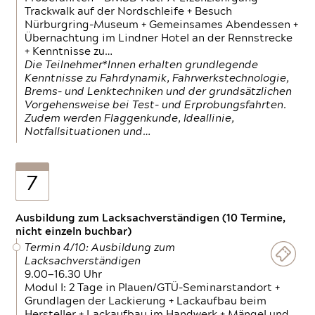
Trackwalk auf der Nordschleife + Besuch
Nürburgring-Museum + Gemeinsames Abendessen +
Übernachtung im Lindner Hotel an der Rennstrecke
+ Kenntnisse zu…
Die Teilnehmer*Innen erhalten grundlegende
Kenntnisse zu Fahrdynamik, Fahrwerkstechnologie,
Brems- und Lenktechniken und der grundsätzlichen
Vorgehensweise bei Test- und Erprobungsfahrten.
Zudem werden Flaggenkunde, Ideallinie,
Notfallsituationen und…
7
Ausbildung zum Lacksachverständigen (10 Termine,
nicht einzeln buchbar)
Termin 4/10: Ausbildung zum
Lacksachverständigen
9.00—16.30 Uhr
Modul I: 2 Tage in Plauen/GTÜ-Seminarstandort +
Grundlagen der Lackierung + Lackaufbau beim
Hersteller + Lackaufbau im Handwerk + Mängel und