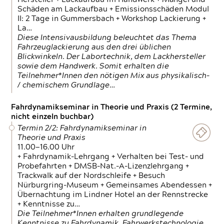
Schäden am Lackaufbau + Emissionsschäden Modul
II: 2 Tage in Gummersbach + Workshop Lackierung +
La…
Diese Intensivausbildung beleuchtet das Thema
Fahrzeuglackierung aus den drei üblichen
Blickwinkeln. Der Labortechnik, dem Lackhersteller
sowie dem Handwerk. Somit erhalten die
Teilnehmer*Innen den nötigen Mix aus physikalisch-
/ chemischem Grundlage…
Fahrdynamikseminar in Theorie und Praxis (2 Termine,
nicht einzeln buchbar)
Termin 2/2: Fahrdynamikseminar in
Theorie und Praxis
11.00—16.00 Uhr
+ Fahrdynamik-Lehrgang + Verhalten bei Test- und
Probefahrten + DMSB-Nat.-A-Lizenzlehrgang +
Trackwalk auf der Nordschleife + Besuch
Nürburgring-Museum + Gemeinsames Abendessen +
Übernachtung im Lindner Hotel an der Rennstrecke
+ Kenntnisse zu…
Die Teilnehmer*Innen erhalten grundlegende
Kenntnisse zu Fahrdynamik, Fahrwerkstechnologie,