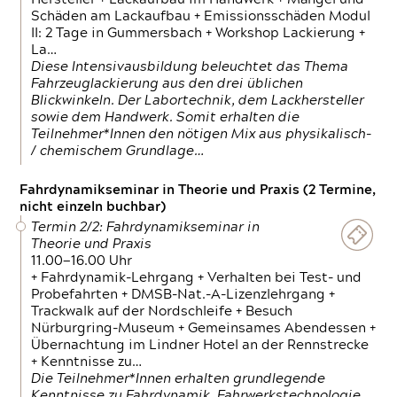
Schäden am Lackaufbau + Emissionsschäden Modul
II: 2 Tage in Gummersbach + Workshop Lackierung +
La…
Diese Intensivausbildung beleuchtet das Thema
Fahrzeuglackierung aus den drei üblichen
Blickwinkeln. Der Labortechnik, dem Lackhersteller
sowie dem Handwerk. Somit erhalten die
Teilnehmer*Innen den nötigen Mix aus physikalisch-
/ chemischem Grundlage…
Fahrdynamikseminar in Theorie und Praxis (2 Termine,
nicht einzeln buchbar)
Termin 2/2: Fahrdynamikseminar in
Theorie und Praxis
11.00—16.00 Uhr
+ Fahrdynamik-Lehrgang + Verhalten bei Test- und
Probefahrten + DMSB-Nat.-A-Lizenzlehrgang +
Trackwalk auf der Nordschleife + Besuch
Nürburgring-Museum + Gemeinsames Abendessen +
Übernachtung im Lindner Hotel an der Rennstrecke
+ Kenntnisse zu…
Die Teilnehmer*Innen erhalten grundlegende
Kenntnisse zu Fahrdynamik, Fahrwerkstechnologie,