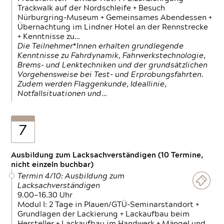
Trackwalk auf der Nordschleife + Besuch
Nürburgring-Museum + Gemeinsames Abendessen +
Übernachtung im Lindner Hotel an der Rennstrecke
+ Kenntnisse zu…
Die Teilnehmer*Innen erhalten grundlegende
Kenntnisse zu Fahrdynamik, Fahrwerkstechnologie,
Brems- und Lenktechniken und der grundsätzlichen
Vorgehensweise bei Test- und Erprobungsfahrten.
Zudem werden Flaggenkunde, Ideallinie,
Notfallsituationen und…
7
Ausbildung zum Lacksachverständigen (10 Termine,
nicht einzeln buchbar)
Termin 4/10: Ausbildung zum
Lacksachverständigen
9.00—16.30 Uhr
Modul I: 2 Tage in Plauen/GTÜ-Seminarstandort +
Grundlagen der Lackierung + Lackaufbau beim
Hersteller + Lackaufbau im Handwerk + Mängel und