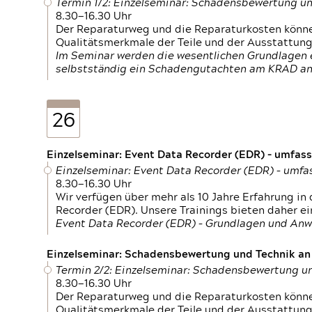
Termin 1/2: Einzelseminar: Schadensbewertung un
8.30—16.30 Uhr
Der Reparaturweg und die Reparaturkosten können
Qualitätsmerkmale der Teile und der Ausstattun
Im Seminar werden die wesentlichen Grundlagen e
selbstständig ein Schadengutachten am KRAD an
26
Einzelseminar: Event Data Recorder (EDR) – umfas
Einzelseminar: Event Data Recorder (EDR) – umf
8.30—16.30 Uhr
Wir verfügen über mehr als 10 Jahre Erfahrung i
Recorder (EDR). Unsere Trainings bieten daher ei
Event Data Recorder (EDR) – Grundlagen und An
Einzelseminar: Schadensbewertung und Technik an M
Termin 2/2: Einzelseminar: Schadensbewertung un
8.30—16.30 Uhr
Der Reparaturweg und die Reparaturkosten können
Qualitätsmerkmale der Teile und der Ausstattun